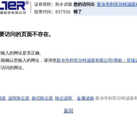
您的访问出
新乡市利菲尔特滤器
错了
要访问的页面不存在。
您输入的网址是否正确。
不能确认您输入的网址，请浏览
新乡市利菲尔特滤器有限公司(商标：菲瑞达
要访问的网址。
滤器
_
滤筒除尘器
_
袋式除尘器
_
除尘滤筒
_
金属滤袋
-新乡市利菲尔特滤器有
返回