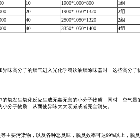
00
10
1900*1000*800
1组
000
20
1900*1050*1320
2组
000
40
2500*1050*1320
2组
000
40
3350*1050*1400
4组
和异味高分子的烟气进入光化学餐饮油烟除味器时，这些高分子
中的氧发生氧化反应生成无毒无害的小分子物质；同时，空气量
的小分子物质，从而使异味大大衰减或者完全消失。
主要污染物，以及各种恶臭味，脱臭效率可达99%以上，脱臭效果大