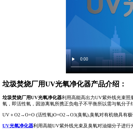
垃圾焚烧厂用UV光氧净化器产品介绍：
垃圾焚烧厂用UV光氧净化器
利用高能高出力UV紫外线光束照
氧，即活性氧，因游离氧所携正负电子不平衡所以需与氧分子
UV＋O2→O+O (活性氧)O+O2→O3(臭氧),臭氧对有机
UV光氧净化器
利用高能UV紫外线光束及臭氧对油烟分子进行