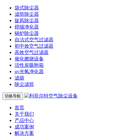
袋式除尘器
滤筒除尘器
旋风除尘器
焊烟净化器
锅炉除尘器
自洁式空气过滤器
初中效空气过滤器
高效空气过滤器
催化燃烧设备
活性炭吸附箱
uv光氧净化器
滤袋
除尘滤筒
切换导航
首页
关于我们
产品中心
成功案例
解决方案