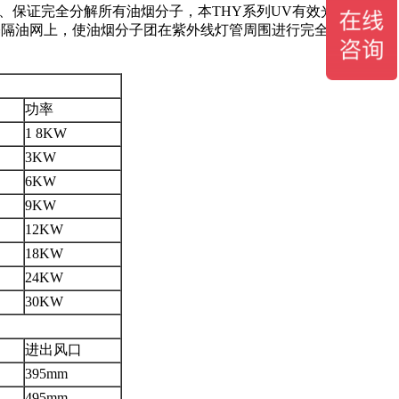
颈、保证完全分解所有油烟分子，本THY系列UV有效光解油烟净
基隔油网上，使油烟分子团在紫外线灯管周围进行完全的二次分
功率
1 8KW
3KW
6KW
9KW
12KW
18KW
24KW
30KW
进出风口
395mm
495mm