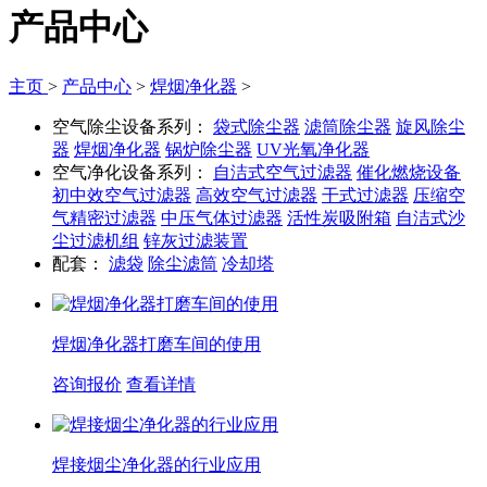
产品中心
主页
>
产品中心
>
焊烟净化器
>
空气除尘设备系列：
袋式除尘器
滤筒除尘器
旋风除尘
器
焊烟净化器
锅炉除尘器
UV光氧净化器
空气净化设备系列：
自洁式空气过滤器
催化燃烧设备
初中效空气过滤器
高效空气过滤器
干式过滤器
压缩空
气精密过滤器
中压气体过滤器
活性炭吸附箱
自洁式沙
尘过滤机组
锌灰过滤装置
配套：
滤袋
除尘滤筒
冷却塔
焊烟净化器打磨车间的使用
咨询报价
查看详情
焊接烟尘净化器的行业应用