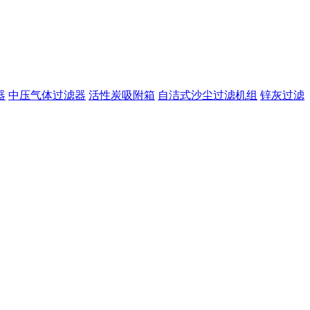
器
中压气体过滤器
活性炭吸附箱
自洁式沙尘过滤机组
锌灰过滤