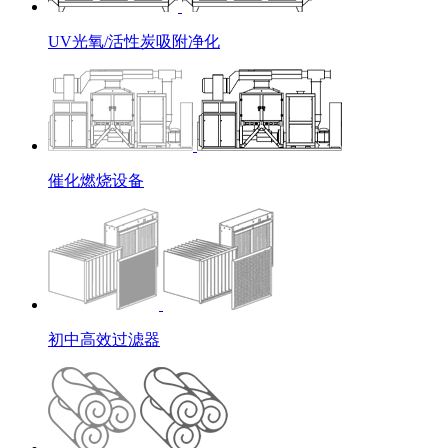
UV光氧/活性炭吸附净化
催化燃烧设备
初中高效过滤器