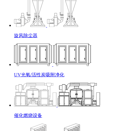
旋风除尘器
UV光氧/活性炭吸附净化
催化燃烧设备