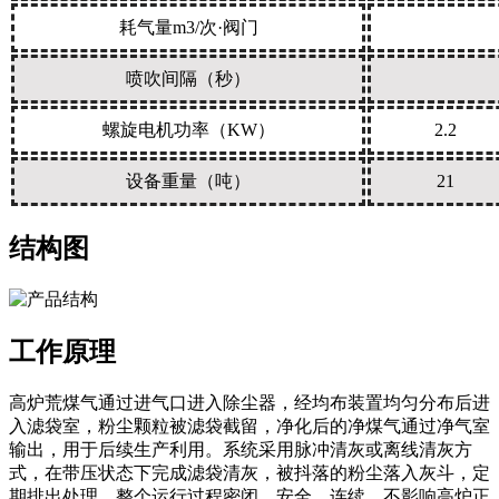
耗气量m3/次·阀门
喷吹间隔（秒）
螺旋电机功率（KW）
2.2
设备重量（吨）
21
结构图
工作原理
高炉荒煤气通过进气口进入除尘器，经均布装置均匀分布后进
入滤袋室，粉尘颗粒被滤袋截留，净化后的净煤气通过净气室
输出，用于后续生产利用。系统采用脉冲清灰或离线清灰方
式，在带压状态下完成滤袋清灰，被抖落的粉尘落入灰斗，定
期排出处理，整个运行过程密闭、安全、连续，不影响高炉正