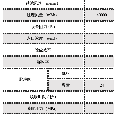
过滤风速（m/min）
处理风量（m3/h）
48000
设备阻力 (Pa)
入口浓度（g/m3）
除尘效率
漏风率
规格
脉冲阀
数量
24
喷吹时间 ( 秒 )
喷吹压力（MPa）