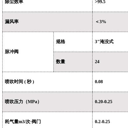
除尘效率
>99.5
漏风率
＜3%
规格
3"
淹没式
脉冲阀
数量
24
喷吹时间 ( 秒 )
0.08
喷吹压力（MPa）
0.20-0.25
耗气量m3/次·阀门
0.2-0.25