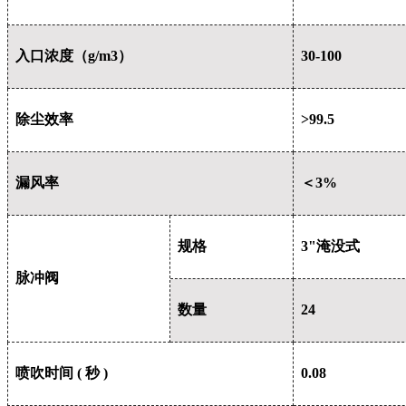
入口浓度（g/m3）
30-100
除尘效率
>99.5
漏风率
＜3%
规格
3"
淹没式
脉冲阀
数量
24
喷吹时间 ( 秒 )
0.08