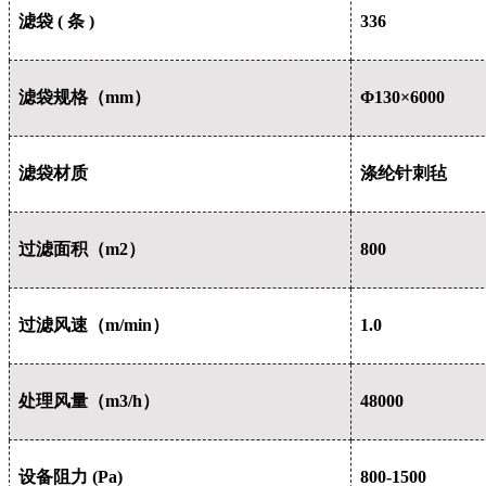
滤袋 ( 条 )
336
滤袋规格（mm）
Φ130×6000
滤袋材质
涤纶针刺毡
过滤面积（m2）
800
过滤风速（m/min）
1.0
处理风量（m3/h）
48000
设备阻力 (Pa)
800-1500