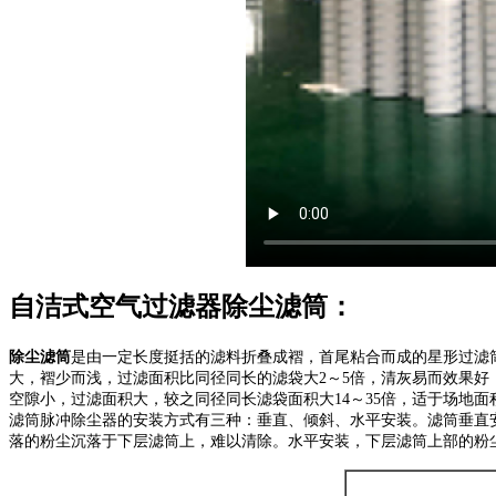
自洁式空气过滤器除尘滤筒：
除尘滤筒
是由一定长度挺括的滤料折叠成褶，首尾粘合而成的星形过滤
大，褶少而浅，过滤面积比同径同长的滤袋大2～5倍，清灰易而效果好；适用于浓
空隙小，过滤面积大，较之同径同长滤袋面积大14～35倍，适于场地面积
滤筒脉冲除尘器的安装方式有三种：垂直、倾斜、水平安装。滤筒垂直
落的粉尘沉落于下层滤筒上，难以清除。水平安装，下层滤筒上部的粉