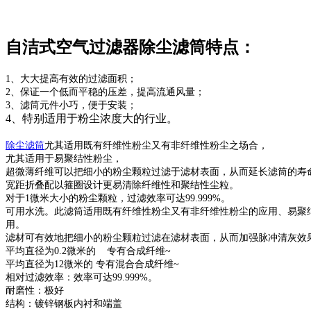
自洁式空气过滤器除尘滤筒特点：
1、大大提高有效的过滤面积；
2、保证一个低而平稳的压差，提高流通风量；
3、滤筒元件小巧，便于安装；
4、特别适用于粉尘浓度大的行业。
除尘滤筒
尤其适用既有纤维性粉尘又有非纤维性粉尘之场合，
尤其适用于易聚结性粉尘，
超微薄纤维可以把细小的粉尘颗粒过滤于滤材表面，从而延长滤筒的寿
宽距折叠配以箍圈设计更易清除纤维性和聚结性尘粒。
对于1微米大小的粉尘颗粒，过滤效率可达99.999%。
可用水洗。此滤筒适用既有纤维性粉尘又有非纤维性粉尘的应用、易聚
用。
滤材可有效地把细小的粉尘颗粒过滤在滤材表面，从而加强脉冲清灰效
平均直径为0.2微米的 专有合成纤维~
平均直径为12微米的 专有混合合成纤维~
相对过滤效率：效率可达99.999%。
耐磨性：极好
结构：镀锌钢板内衬和端盖