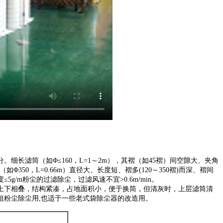
细长滤筒（如Φ≤160，L=1～2m），其褶（如45褶）间空隙大、夹角
350，L=0.66m）直径大、长度短、褶多(120～350褶)而深、褶间
/m粉尘的过滤除尘，过滤风速不宜>0.6m/min。
上下相叠，结构紧凑，占地面积小，便于换筒，但清灰时，上层滤筒清
粗粉尘除尘用,也适于一些老式袋除尘器的改造用。