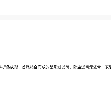
折叠成褶，首尾粘合而成的星形过滤筒。除尘滤筒无笼骨，安装简