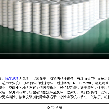
筒。
除尘滤筒
无笼骨，安装简单，滤筒的品种较多，有细而长与粗而短之分。
度≥15g/m粉尘的过滤除尘，过滤风速0.6～1.2m/min。粗短滤筒（如Φ
小、空间小的地方布置；但因褶角小，粉尘易积聚，难于清灰，适于浓度≤5g
安装，脉冲清灰时，粉尘易清落沉降至灰斗，效果好。倾斜安装时，滤筒
尘更难清除。倾斜安装滤筒除尘器适于中小除尘系统非粘性、低浓度、粒
空气滤筒