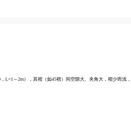
0，L=1～2m），其褶（如45褶）间空隙大、夹角大，褶少而