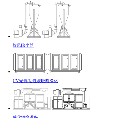
旋风除尘器
UV光氧/活性炭吸附净化
催化燃烧设备