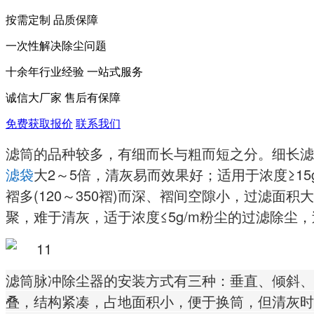
按需定制 品质保障
一次性解决除尘问题
十余年行业经验 一站式服务
诚信大厂家 售后有保障
免费获取报价
联系我们
滤筒的品种较多，有细而长与粗而短之分。细长滤筒
滤袋
大2～5倍，清灰易而效果好；适用于浓度≥15g/
褶多(120～350褶)而深、褶间空隙小，过滤
聚，难于清灰，适于浓度≤5g/m粉尘的过滤除尘，过
滤筒脉冲除尘器的安装方式有三种：垂直、倾斜、
叠，结构紧凑，占地面积小，便于换筒，但清灰时