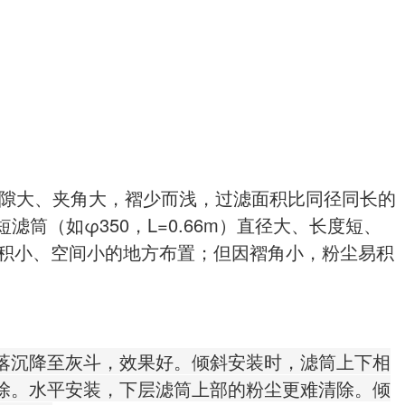
间空隙大、夹角大，褶少而浅，过滤面积比同径同长的
短滤筒（如φ350，L=0.66m）直径大、长度短、
地面积小、空间小的地方布置；但因褶角小，粉尘易积
落沉降至灰斗，效果好。倾斜安装时，滤筒上下相
除。水平安装，下层滤筒上部的粉尘更难清除。倾