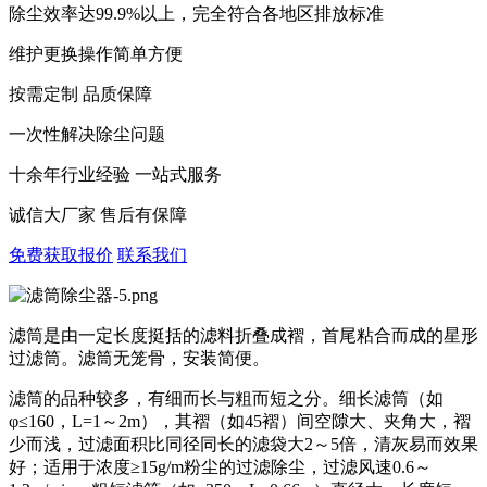
除尘效率达99.9%以上，完全符合各地区排放标准
维护更换操作简单方便
按需定制 品质保障
一次性解决除尘问题
十余年行业经验 一站式服务
诚信大厂家 售后有保障
免费获取报价
联系我们
滤筒是由一定长度挺括的滤料折叠成褶，首尾粘合而成的星形
过滤筒。滤筒无笼骨，安装简便。
滤筒的品种较多，有细而长与粗而短之分。细长滤筒（如
φ≤160，L=1～2m），其褶（如45褶）间空隙大、夹角大，褶
少而浅，过滤面积比同径同长的滤袋大2～5倍，清灰易而效果
好；适用于浓度≥15g/m粉尘的过滤除尘，过滤风速0.6～