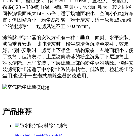
1.2m/min。粗短滤筒（如φ350，L=0.66m）直径大、长度短、
褶多(120～350褶)而深、褶间空隙小，过滤面积大，较之同径
同长滤袋面积大14～35倍，适于场地面积小、空间小的地方布
置；但因褶角小，粉尘易积聚，难于清灰，适于浓度≤5g/m粉
尘的过滤除尘，过滤风速不宜＞0.6m/min。
滤筒脉冲除尘器的安装方式有三种：垂直、倾斜、水平安装。
滤筒垂直安装，脉冲清灰时，粉尘易清落沉降至灰斗，效果
好。倾斜安装时，滤筒上下相叠，结构紧凑，占地面积小，便
于换筒，但清灰时，上层滤筒清落的粉尘沉落于下层滤筒上，
难以清除。水平安装，下层滤筒上部的粉尘更难清除。倾斜安
装滤筒除尘器适于中小除尘系统非粘性、低浓度、粒粗粉尘除
尘用,也适于一些老式袋除尘器的改造用。
产品推荐