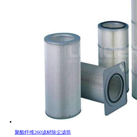
聚酯纤维260滤材除尘滤筒