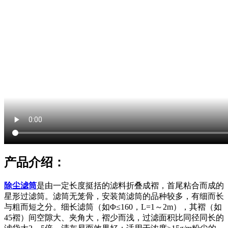
产品介绍：
除尘滤筒
是由一定长度挺括的滤料折叠成褶，首尾粘合而成的
星形过滤筒。滤筒无笼骨，安装简滤筒的品种较多，有细而长
与粗而短之分。细长滤筒（如Φ≤160，L=1～2m），其褶（如
45褶）间空隙大、夹角大，褶少而浅，过滤面积比同径同长的