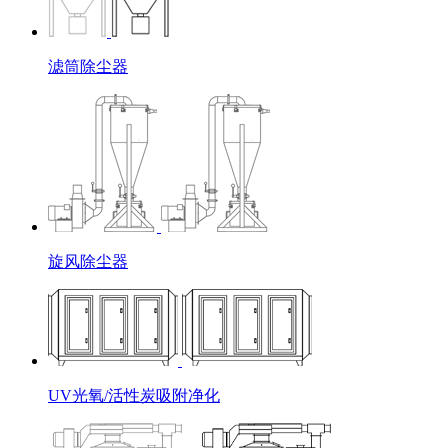
滤筒除尘器
旋风除尘器
UV光氧/活性炭吸附净化