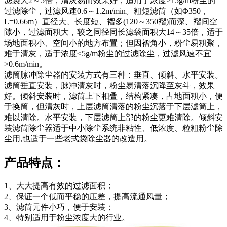
滤袋大2～5倍，清灰易而效果好；适用于浓度≥15g/m粉尘的
过滤除尘，过滤风速0.6～1.2m/min。粗短滤筒（如Φ350，
L=0.66m）直径大、长度短、褶多(120～350褶)而深、褶间空
隙小，过滤面积大，较之同径同长滤袋面积大14～35倍，适于
场地面积小、空间小的地方布置；但因褶角小，粉尘易积聚，
难于清灰，适于浓度≤5g/m粉尘的过滤除尘，过滤风速不宜
>0.6m/min。
滤筒脉冲除尘器的安装方式有三种：垂直、倾斜、水平安装。
滤筒垂直安装，脉冲清灰时，粉尘易清落沉降至灰斗，效果
好。倾斜安装时，滤筒上下相叠，结构紧凑，占地面积小，便
于换筒，但清灰时，上层滤筒清落的粉尘沉落于下层滤筒上，
难以清除。水平安装，下层滤筒上部的粉尘更难清除。倾斜安
装滤筒除尘器适于中小除尘系统非粘性、低浓度、粒粗粉尘除
尘用,也适于一些老式袋除尘器的改造用。
产品特点：
1、大大提高有效的过滤面积；
2、保证一个低而平稳的压差，提高流通风量；
3、滤筒元件小巧，便于安装；
4、特别适用于粉尘浓度大的行业。