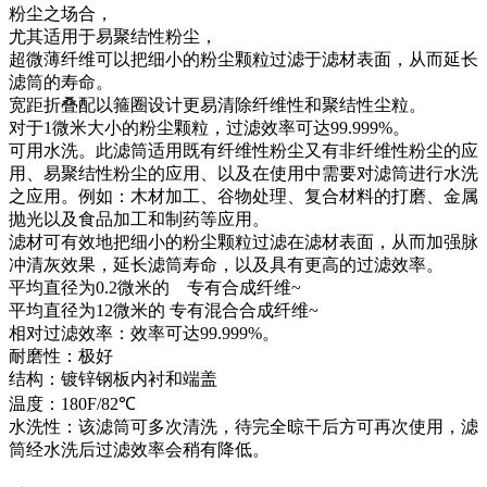
粉尘之场合，
尤其适用于易聚结性粉尘，
超微薄纤维可以把细小的粉尘颗粒过滤于滤材表面，从而延长
滤筒的寿命。
宽距折叠配以箍圈设计更易清除纤维性和聚结性尘粒。
对于1微米大小的粉尘颗粒，过滤效率可达99.999%。
可用水洗。此滤筒适用既有纤维性粉尘又有非纤维性粉尘的应
用、易聚结性粉尘的应用、以及在使用中需要对滤筒进行水洗
之应用。例如：木材加工、谷物处理、复合材料的打磨、金属
抛光以及食品加工和制药等应用。
滤材可有效地把细小的粉尘颗粒过滤在滤材表面，从而加强脉
冲清灰效果，延长滤筒寿命，以及具有更高的过滤效率。
平均直径为0.2微米的 专有合成纤维~
平均直径为12微米的 专有混合合成纤维~
相对过滤效率：效率可达99.999%。
耐磨性：极好
结构：镀锌钢板内衬和端盖
温度：180F/82℃
水洗性：该滤筒可多次清洗，待完全晾干后方可再次使用，滤
筒经水洗后过滤效率会稍有降低。