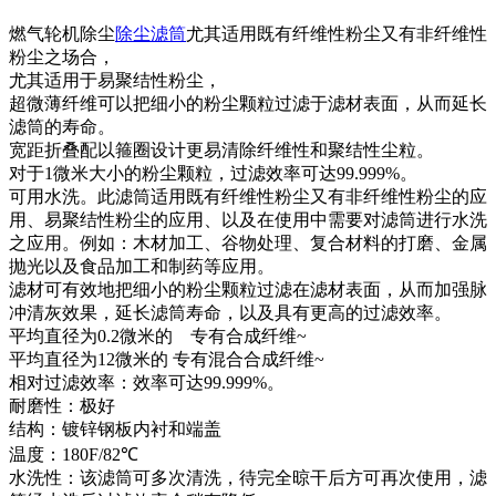
燃气轮机除尘
除尘滤筒
尤其适用既有纤维性粉尘又有非纤维性
粉尘之场合，
尤其适用于易聚结性粉尘，
超微薄纤维可以把细小的粉尘颗粒过滤于滤材表面，从而延长
滤筒的寿命。
宽距折叠配以箍圈设计更易清除纤维性和聚结性尘粒。
对于1微米大小的粉尘颗粒，过滤效率可达99.999%。
可用水洗。此滤筒适用既有纤维性粉尘又有非纤维性粉尘的应
用、易聚结性粉尘的应用、以及在使用中需要对滤筒进行水洗
之应用。例如：木材加工、谷物处理、复合材料的打磨、金属
抛光以及食品加工和制药等应用。
滤材可有效地把细小的粉尘颗粒过滤在滤材表面，从而加强脉
冲清灰效果，延长滤筒寿命，以及具有更高的过滤效率。
平均直径为0.2微米的 专有合成纤维~
平均直径为12微米的 专有混合合成纤维~
相对过滤效率：效率可达99.999%。
耐磨性：极好
结构：镀锌钢板内衬和端盖
温度：180F/82℃
水洗性：该滤筒可多次清洗，待完全晾干后方可再次使用，滤