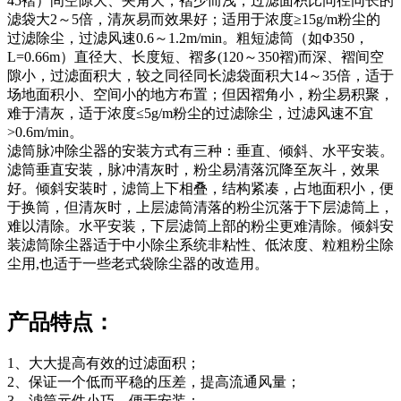
45褶）间空隙大、夹角大，褶少而浅，过滤面积比同径同长的
滤袋大2～5倍，清灰易而效果好；适用于浓度≥15g/m粉尘的
过滤除尘，过滤风速0.6～1.2m/min。粗短滤筒（如Φ350，
L=0.66m）直径大、长度短、褶多(120～350褶)而深、褶间空
隙小，过滤面积大，较之同径同长滤袋面积大14～35倍，适于
场地面积小、空间小的地方布置；但因褶角小，粉尘易积聚，
难于清灰，适于浓度≤5g/m粉尘的过滤除尘，过滤风速不宜
>0.6m/min。
滤筒脉冲除尘器的安装方式有三种：垂直、倾斜、水平安装。
滤筒垂直安装，脉冲清灰时，粉尘易清落沉降至灰斗，效果
好。倾斜安装时，滤筒上下相叠，结构紧凑，占地面积小，便
于换筒，但清灰时，上层滤筒清落的粉尘沉落于下层滤筒上，
难以清除。水平安装，下层滤筒上部的粉尘更难清除。倾斜安
装滤筒除尘器适于中小除尘系统非粘性、低浓度、粒粗粉尘除
尘用,也适于一些老式袋除尘器的改造用。
产品特点：
1、大大提高有效的过滤面积；
2、保证一个低而平稳的压差，提高流通风量；
3、滤筒元件小巧，便于安装；