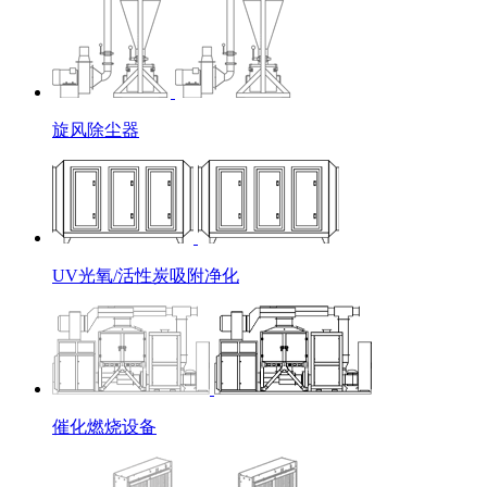
旋风除尘器
UV光氧/活性炭吸附净化
催化燃烧设备