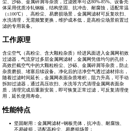
尘、沙砾、金属碎屑等杂质，过滤效率可达80%-85%。设备壳
体采用优质冷轧钢板，结构坚固、抗冲击、耐腐蚀，适配常温
（≤100℃）、高粉尘、易磨损场景，金属网滤材可反复吹扫、
水洗清理，无需频繁更换，维护成本低，是高粉尘场景前置过
滤的专用装备。
工作原理
含尘空气（高粉尘、含大颗粒杂质）经进风面进入金属网初效
过滤器，气流穿过多层金属网滤材，金属网凭借均匀的孔径，
高效拦截空气中的大颗粒粉尘、沙砾、金属碎屑等杂质，防止
杂质磨损、堵塞后续设备。净化后的洁净空气透过滤材排出，
随着过滤时间延长，金属网表面杂质堆积，阻力升高，可手动
拆卸过滤器，通过高压吹扫、水洗等方式清理金属网表面杂
质，清理完成后重新安装，即可恢复正常过滤，可反复清理使
用，延长使用寿命。
性能特点
坚固耐用：金属网滤材+钢板壳体，抗冲击、耐腐蚀、
不易破损，适配高粉尘、易磨损场景；