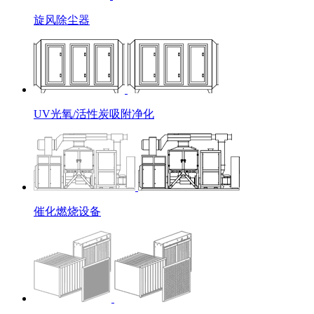
旋风除尘器
UV光氧/活性炭吸附净化
催化燃烧设备