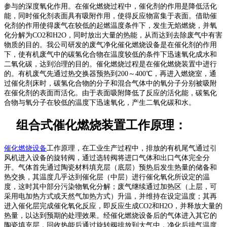
参与的深度氧化作用。在催化燃烧过程中，催化剂的作用是降低活化
能，同时催化剂表面具有吸附作用，使得反应物富集于表面。借助催
化剂的作用使得废气在较低的起燃温度条件下，发生无焰燃烧，并氧
化分解为CO2和H2O，同时放出大量的热能，从而达到去除废气中有害
物质的目的。
我公司研发的废气净化催化燃烧设备是在催化剂的作用
下，使有机废气中的碳氢化合物在温度较低的条件下迅速氧化成水和
二氧化碳，达到治理的目的。催化燃烧过程是在催化燃烧装置中进行
的。有机废气先通过热交换器预热到200～400℃，再进入燃烧室，通
过催化剂床时，碳氢化合物的分子和混合气体中的氧分子分别被吸附
在催化剂的表面而活化。由于表面吸附降低了反应的活化能，碳氢化
合物与氧分子在较低的温度下迅速氧化，产生二氧化碳和水。
组合式催化燃烧装置工作原理：
催化燃烧设备
工作原理，在工业生产过程中，排放的有机尾气通过引
风机进入设备的旋转阀，通过选转阀将进口气体和出口气体完全分
开。气体首先通过陶瓷材料填充层（底层）预热后发生热量的储备和
热交换，其温度几乎达到催化层（中层）进行催化氧化所设定的温
度，这时其中部分污染物氧化分解；废气继续通过加热区（上层，可
采用电加热方式或天然气加热方式）升温，并维持在设定温度；其再
进入催化层完成催化氧化反应，即反应生成CO2和H2O，并释放大量的
热量，以达到预期的处理效果。
经
催化燃烧设备
后的气体进入其它的
陶瓷填充层，回收热能后通过旋转阀排放到大气中，净化后排气温度