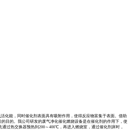
降低活化能，同时催化剂表面具有吸附作用，使得反应物富集于表面。借助
质的目的。
我公司研发的废气净化催化燃烧设备是在催化剂的作用下，使
过热交换器预热到200～400℃，再进入燃烧室，通过催化剂床时，