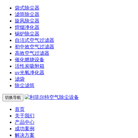
袋式除尘器
滤筒除尘器
旋风除尘器
焊烟净化器
锅炉除尘器
自洁式空气过滤器
初中效空气过滤器
高效空气过滤器
催化燃烧设备
活性炭吸附箱
uv光氧净化器
滤袋
除尘滤筒
切换导航
首页
关于我们
产品中心
成功案例
解决方案