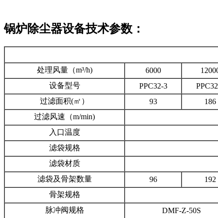
锅炉除尘器设备技术参数：
处理风量（m³/h)
6000
1200
设备型号
PPC32-3
PPC32
过滤面积(㎡）
93
186
过滤风速（m/min)
入口温度
滤袋规格
滤袋材质
滤袋及骨架数量
96
192
骨架规格
脉冲阀规格
DMF-Z-50S