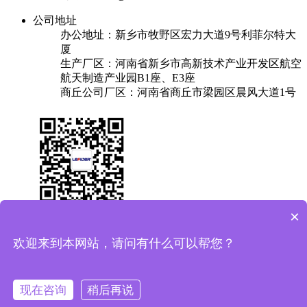
公司地址
办公地址：新乡市牧野区宏力大道9号利菲尔特大
厦
生产厂区：河南省新乡市高新技术产业开发区航空
航天制造产业园B1座、E3座
商丘公司厂区：河南省商丘市梁园区晨风大道1号
×
关于我们
产品中心
成功案例
解决方案
新闻中心
联系我们
欢迎来到本网站，请问有什么可以帮您？
友情链接：
换热器
焊锡机
plc实验台
保安过滤器
Copyright © 2025 利菲尔特（商标：菲瑞达） 版权所有
备案
现在咨询
稍后再说
号：豫ICP备11005909号-11
豫公网安备41071102000687号