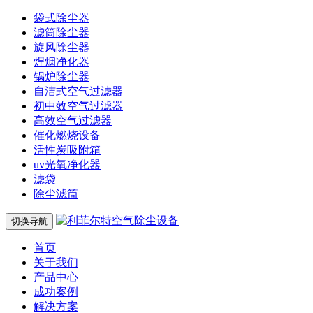
袋式除尘器
滤筒除尘器
旋风除尘器
焊烟净化器
锅炉除尘器
自洁式空气过滤器
初中效空气过滤器
高效空气过滤器
催化燃烧设备
活性炭吸附箱
uv光氧净化器
滤袋
除尘滤筒
切换导航
首页
关于我们
产品中心
成功案例
解决方案