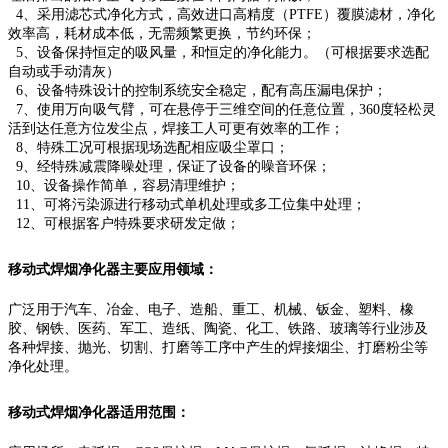
4、采用滤芯式净化方式，高效进口高精度（PTFE）覆膜滤材，净化
效率高，耗材成本低，无需频繁更换，节约环保；
5、设备保持恒定的吸风量，和恒定的净化能力。（可根据要求选配
自动或手动清灰）
6、设备特殊设计的控制系统安全稳定，配有高压漏电保护；
7、使用万向吸气臂，可在悬停于三维空间的任意位置，360度轻松灵
活到达任意方位发尘点，焊接工人可更有效率的工作；
8、特殊工况可根据现场选配相应吸尘罩口；
9、经特殊减震降噪处理，保证了设备的噪音环保；
10、设备操作简单，容易清理维护；
11、可将污染源进行移动式单机处理或多工位集中处理；
12、可根据客户特殊要求研发定做；
移动式焊烟净化器
主要应用领域：
广泛用于汽车、冶金、电子、造船、重工、机械、钣金、塑料、橡
胶、钢铁、医药、军工、造纸、陶瓷、化工、铁路、玻璃等行业涉及
各种焊接、抛光、切割、打磨等工序中产生的焊接烟尘、打磨粉尘等
净化处理。
移动式焊烟净化器
适用范围：