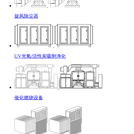
旋风除尘器
UV光氧/活性炭吸附净化
催化燃烧设备