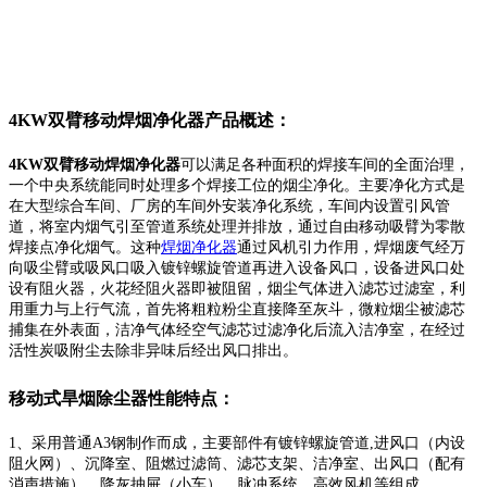
4KW双臂移动焊烟净化器产品概述：
4KW双臂移动焊烟净化器
可以满足各种面积的焊接车间的全面治理，
一个中央系统能同时处理多个焊接工位的烟尘净化。主要净化方式是
在大型综合车间、厂房的车间外安装净化系统，车间内设置引风管
道，将室内烟气引至管道系统处理并排放，通过自由移动吸臂为零散
焊接点净化烟气。这种
焊烟净化器
通过风机引力作用，焊烟废气经万
向吸尘臂或吸风口吸入镀锌螺旋管道再进入设备风口，设备进风口处
设有阻火器，火花经阻火器即被阻留，烟尘气体进入滤芯过滤室，利
用重力与上行气流，首先将粗粒粉尘直接降至灰斗，微粒烟尘被滤芯
捕集在外表面，洁净气体经空气滤芯过滤净化后流入洁净室，在经过
活性炭吸附尘去除非异味后经出风口排出。
移动式旱烟除尘器性能特点：
1、采用普通A3钢制作而成，主要部件有镀锌螺旋管道,进风口（内设
阻火网）、沉降室、阻燃过滤筒、滤芯支架、洁净室、出风口（配有
消声措施）、降灰抽屉（小车）、脉冲系统，高效风机等组成。