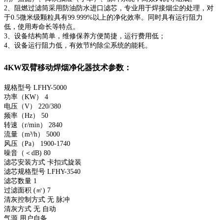
2、阻燃过滤筒采用防油防水进口滤芯，专业用于焊接烟尘的处理，对
于0.5微米级颗粒具有99.999%以上的净化效率。同时具有运行阻力
低，使用寿命长等特点。
3、设备结构简单，维修保养方便简捷，运行费用低；
4、设备运行阻力低，有效节约除尘系统的能耗。
4KW双臂移动焊烟净化器技术参数：
规格型号 LFHY-5000
功率（KW） 4
电压（V） 220/380
频率（Hz） 50
转速（r/min） 2840
流量（m³/h） 5000
风压（Pa） 1900-1740
噪音（＜dB) 80
滤芯安装方式 卡扣式旋装
滤芯规格型号 LFHY-3540
滤芯数量 1
过滤面积 (㎡) 7
清灰控制方式 无 脉冲
清灰方式 无 自动
气源 用户自备