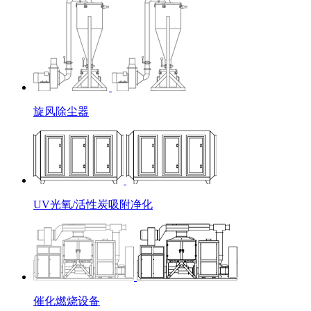
旋风除尘器
UV光氧/活性炭吸附净化
催化燃烧设备