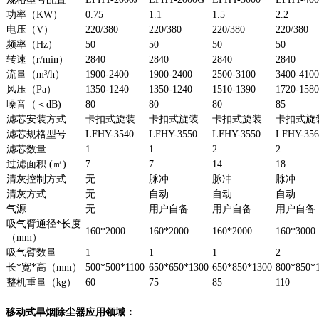
功率（KW）
0.75
1.1
1.5
2.2
电压（V）
220/380
220/380
220/380
220/380
频率（Hz）
50
50
50
50
转速（r/min）
2840
2840
2840
2840
流量（m³/h）
1900-2400
1900-2400
2500-3100
3400-4100
风压（Pa）
1350-1240
1350-1240
1510-1390
1720-1580
噪音（＜dB)
80
80
80
85
滤芯安装方式
卡扣式旋装
卡扣式旋装
卡扣式旋装
卡扣式旋
滤芯规格型号
LFHY-3540
LFHY-3550
LFHY-3550
LFHY-356
滤芯数量
1
1
2
2
过滤面积 (㎡)
7
7
14
18
清灰控制方式
无
脉冲
脉冲
脉冲
清灰方式
无
自动
自动
自动
气源
无
用户自备
用户自备
用户自备
吸气臂通径*长度
160*2000
160*2000
160*2000
160*3000
（mm）
吸气臂数量
1
1
1
2
长*宽*高（mm）
500*500*1100
650*650*1300
650*850*1300
800*850*
整机重量（kg）
60
75
85
110
移动式旱烟除尘器应用领域：