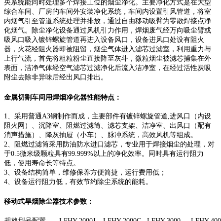
央系统能同时处理多个焊接工位的烟尘净化。主要净化方式是在大型
综合车间、厂房的车间外安装净化系统，车间内设置引风管道，将室
内烟气引至管道系统处理并排放，通过自由移动吸臂为零散焊接点净
化烟气。除尘净化设备通过风机引力作用，焊烟废气经万向吸尘臂或
吸风口吸入镀锌螺旋管道再进入设备风口，设备进风口处设有阻火
器，火花经阻火器即被阻留，烟尘气体进入滤芯过滤室，利用重力与
上行气流，首先将粗粒粉尘直接降至灰斗，微粒烟尘被滤芯捕集在外
表面，洁净气体经空气滤芯过滤净化后流入洁净室，在经过活性炭吸
附尘去除非异味后经出风口排出。
金属切割车间用焊烟净化器性能特点：
1、采用普通A3钢制作而成，主要部件有镀锌螺旋管道,进风口（内设
阻火网）、沉降室、阻燃过滤筒、滤芯支架、洁净室、出风口（配有
消声措施）、降灰抽屉（小车）、脉冲系统，高效风机等组成。
2、阻燃过滤筒采用防油防水进口滤芯，专业用于焊接烟尘的处理，对
于0.5微米级颗粒具有99.999%以上的净化效率。同时具有运行阻力
低，使用寿命长等特点。
3、设备结构简单，维修保养方便简捷，运行费用低；
4、设备运行阻力低，有效节约除尘系统的能耗。
移动式旱烟除尘器技术参数：
规格型号配置
LFHY-2000J
LFHY-2000G
LFHY-3000
LFHY-400