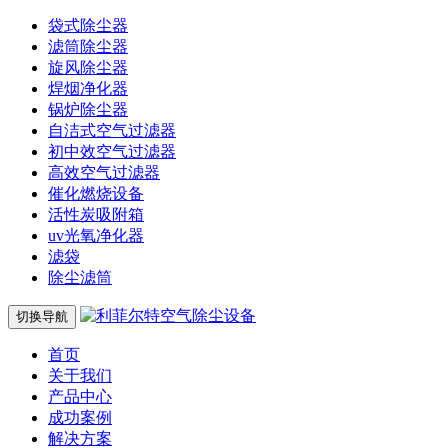
袋式除尘器
滤筒除尘器
旋风除尘器
焊烟净化器
锅炉除尘器
自洁式空气过滤器
初中效空气过滤器
高效空气过滤器
催化燃烧设备
活性炭吸附箱
uv光氧净化器
滤袋
除尘滤筒
切换导航
首页
关于我们
产品中心
成功案例
解决方案