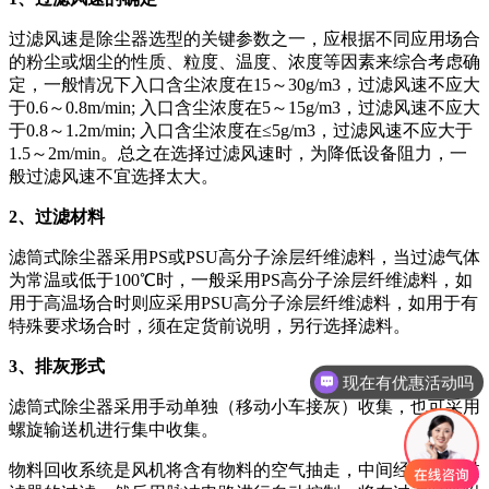
过滤风速是除尘器选型的关键参数之一，应根据不同应用场合
的粉尘或烟尘的性质、粒度、温度、浓度等因素来综合考虑确
定，一般情况下入口含尘浓度在15～30g/m3，过滤风速不应大
于0.6～0.8m/min; 入口含尘浓度在5～15g/m3，过滤风速不应大
于0.8～1.2m/min; 入口含尘浓度在≤5g/m3，过滤风速不应大于
1.5～2m/min。总之在选择过滤风速时，为降低设备阻力，一
般过滤风速不宜选择太大。
2、过滤材料
滤筒式除尘器采用PS或PSU高分子涂层纤维滤料，当过滤气体
为常温或低于100℃时，一般采用PS高分子涂层纤维滤料，如
用于高温场合时则应采用PSU高分子涂层纤维滤料，如用于有
特殊要求场合时，须在定货前说明，另行选择滤料。
现在有优惠活动吗
3、排灰形式
可以介绍下你们的产品么
滤筒式除尘器采用手动单独（移动小车接灰）收集，也可采用
螺旋输送机进行集中收集。
物料回收系统是风机将含有物料的空气抽走，中间经过空气过