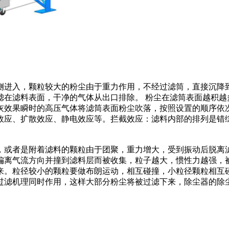
侧进入，颗粒较大的粉尘由于重力作用，不经过滤筒，直接沉降
滤在滤料表面，干净的气体从出口排除。 粉尘在滤筒表面越积越
灰效果瞬时的高压气体将滤筒表面粉尘吹落，按照设置的顺序依
效应、扩散效应、静电效应等。拦截效应：滤料内部的排列是错
，或者是附着滤料的颗粒由于团聚，重力增大，受到振动后脱离
偏离气流方向并撞到滤料层而被收集，粒子越大，惯性力越强，
来。粒径较小的颗粒要做布朗运动，相互碰撞，小粒径颗粒相互
过滤机理同时作用，这样大部分粉尘将被过滤下来，除尘器的除