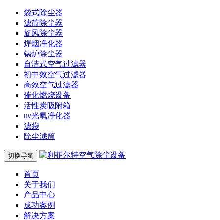
袋式除尘器
滤筒除尘器
旋风除尘器
焊烟净化器
锅炉除尘器
自洁式空气过滤器
初中效空气过滤器
高效空气过滤器
催化燃烧设备
活性炭吸附箱
uv光氧净化器
滤袋
除尘滤筒
切换导航
首页
关于我们
产品中心
成功案例
解决方案