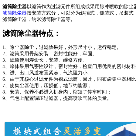
滤筒除尘器
以滤筒作为过滤元件所组成或采用脉冲喷吹的除尘
滤筒除尘器
按安装方式分，可以分为斜插式，侧装式，吊装式
滤筒除尘器，纳米滤筒除尘器等。
滤筒除尘器特点：
1、除尘器除尘，过滤效果好，外形尺寸小，运行稳定。
2、滤筒采用骨架安装，密封性能好，牢固。
3、滤筒使用寿命长，安装、维修方便。
4、箱体采用气密性设计，密封性好，检查门用优良的密封材
5、进、出口风道布置紧凑，气流阻力小。
6、由于其核心过滤元件为褶式滤筒，因此，同布袋集尘器相
7、使集尘器使用，压损低，地节约能源；
8、安装、保养不必进入机身内，缩短了停车时间；
9、气包上配置调压过滤器，提高喷吹气体的质量。