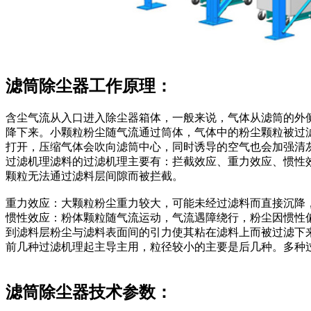
滤筒除尘器工作原理：
含尘气流从入口进入除尘器箱体，一般来说，气体从滤筒的外
降下来。小颗粒粉尘随气流通过筒体，气体中的粉尘颗粒被过
打开，压缩气体会吹向滤筒中心，同时诱导的空气也会加强清
过滤机理滤料的过滤机理主要有：拦截效应、重力效应、惯性
颗粒无法通过滤料层间隙而被拦截。
重力效应：大颗粒粉尘重力较大，可能未经过滤料而直接沉降
惯性效应：粉体颗粒随气流运动，气流遇障绕行，粉尘因惯性
到滤料层粉尘与滤料表面间的引力使其粘在滤料上而被过滤下
前几种过滤机理起主导主用，粒径较小的主要是后几种。多种
滤筒除尘器技术参数：