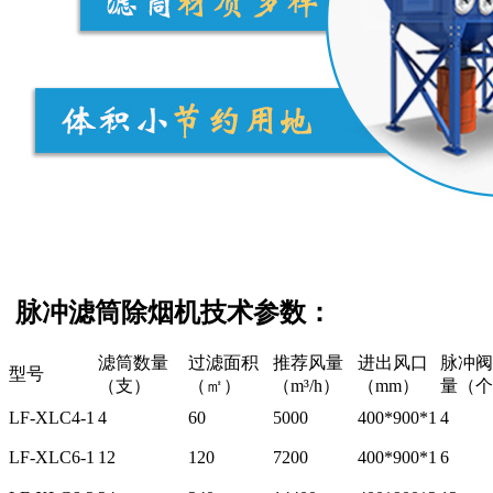
脉冲滤筒除烟机技术参数：
滤筒数量
过滤面积
推荐风量
进出风口
脉冲阀
型号
（支）
（㎡）
（m³/h）
（mm）
量（个
LF-XLC4-1
4
60
5000
400*900*1
4
LF-XLC6-1
12
120
7200
400*900*1
6