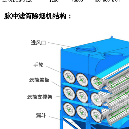
LF-XLC8-8
128
1280
76800
400*900*8
64
脉冲滤筒除烟机结构：