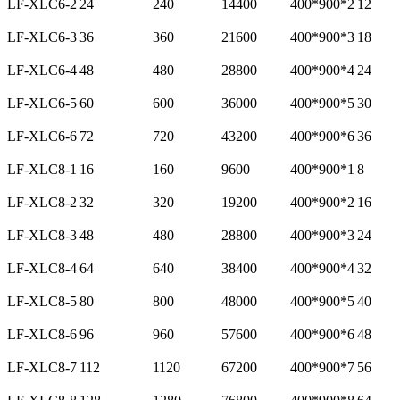
LF-XLC6-2
24
240
14400
400*900*2
12
LF-XLC6-3
36
360
21600
400*900*3
18
LF-XLC6-4
48
480
28800
400*900*4
24
LF-XLC6-5
60
600
36000
400*900*5
30
LF-XLC6-6
72
720
43200
400*900*6
36
LF-XLC8-1
16
160
9600
400*900*1
8
LF-XLC8-2
32
320
19200
400*900*2
16
LF-XLC8-3
48
480
28800
400*900*3
24
LF-XLC8-4
64
640
38400
400*900*4
32
LF-XLC8-5
80
800
48000
400*900*5
40
LF-XLC8-6
96
960
57600
400*900*6
48
LF-XLC8-7
112
1120
67200
400*900*7
56