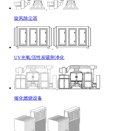
旋风除尘器
UV光氧/活性炭吸附净化
催化燃烧设备