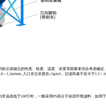
粉尘或烟尘的性质、粒度、温度、浓度等因素来综合考虑确定，一般
大于0.8～1.2m/min; 入口含尘浓度在≤5g/m3，过滤风速不应大
为常温或低于100℃时，一般采用PS高分子涂层纤维滤料，如用