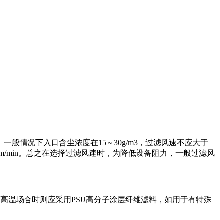
情况下入口含尘浓度在15～30g/m3，过滤风速不应大于
于1.5～2m/min。总之在选择过滤风速时，为降低设备阻力，一般过滤风
于高温场合时则应采用PSU高分子涂层纤维滤料，如用于有特殊