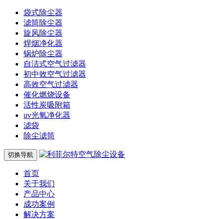
袋式除尘器
滤筒除尘器
旋风除尘器
焊烟净化器
锅炉除尘器
自洁式空气过滤器
初中效空气过滤器
高效空气过滤器
催化燃烧设备
活性炭吸附箱
uv光氧净化器
滤袋
除尘滤筒
切换导航
首页
关于我们
产品中心
成功案例
解决方案