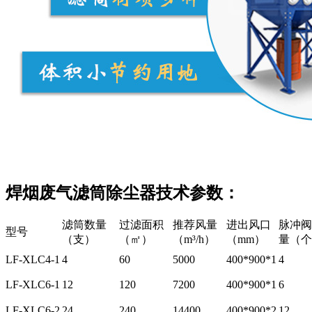
焊烟废气滤筒除尘器技术参数：
滤筒数量
过滤面积
推荐风量
进出风口
脉冲阀
型号
（支）
（㎡）
（m³/h）
（mm）
量（个
LF-XLC4-1
4
60
5000
400*900*1
4
LF-XLC6-1
12
120
7200
400*900*1
6
LF-XLC6-2
24
240
14400
400*900*2
12