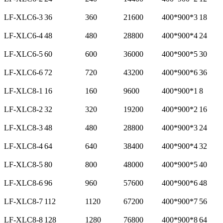
LF-XLC6-3
36
360
21600
400*900*3
18
LF-XLC6-4
48
480
28800
400*900*4
24
LF-XLC6-5
60
600
36000
400*900*5
30
LF-XLC6-6
72
720
43200
400*900*6
36
LF-XLC8-1
16
160
9600
400*900*1
8
LF-XLC8-2
32
320
19200
400*900*2
16
LF-XLC8-3
48
480
28800
400*900*3
24
LF-XLC8-4
64
640
38400
400*900*4
32
LF-XLC8-5
80
800
48000
400*900*5
40
LF-XLC8-6
96
960
57600
400*900*6
48
LF-XLC8-7
112
1120
67200
400*900*7
56
LF-XLC8-8
128
1280
76800
400*900*8
64