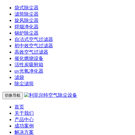
袋式除尘器
滤筒除尘器
旋风除尘器
焊烟净化器
锅炉除尘器
自洁式空气过滤器
初中效空气过滤器
高效空气过滤器
催化燃烧设备
活性炭吸附箱
uv光氧净化器
滤袋
除尘滤筒
切换导航
首页
关于我们
产品中心
成功案例
解决方案