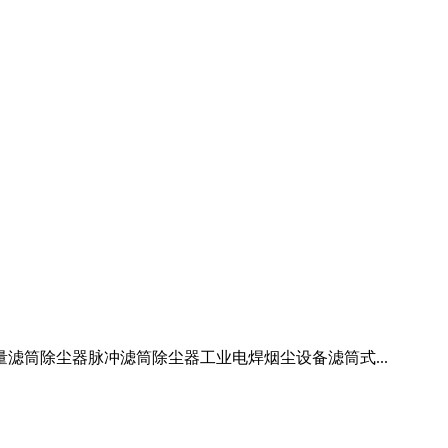
量滤筒除尘器脉冲滤筒除尘器工业电焊烟尘设备滤筒式...