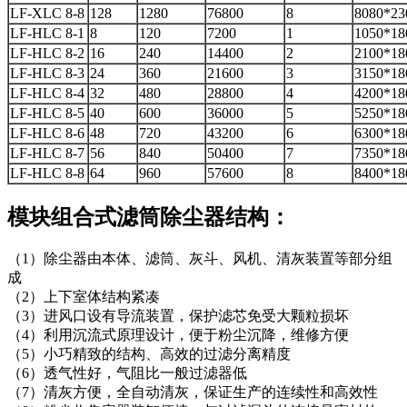
LF-XLC 8-8
128
1280
76800
8
8080*23
LF-HLC 8-1
8
120
7200
1
1050*18
LF-HLC 8-2
16
240
14400
2
2100*18
LF-HLC 8-3
24
360
21600
3
3150*18
LF-HLC 8-4
32
480
28800
4
4200*18
LF-HLC 8-5
40
600
36000
5
5250*18
LF-HLC 8-6
48
720
43200
6
6300*18
LF-HLC 8-7
56
840
50400
7
7350*18
LF-HLC 8-8
64
960
57600
8
8400*18
模块组合式滤筒除尘器结构：
（1）除尘器由本体、滤筒、灰斗、风机、清灰装置等部分组
成
（2）上下室体结构紧凑
（3）进风口设有导流装置，保护滤芯免受大颗粒损坏
（4）利用沉流式原理设计，便于粉尘沉降，维修方便
（5）小巧精致的结构、高效的过滤分离精度
（6）透气性好，气阻比一般过滤器低
（7）清灰方便，全自动清灰，保证生产的连续性和高效性