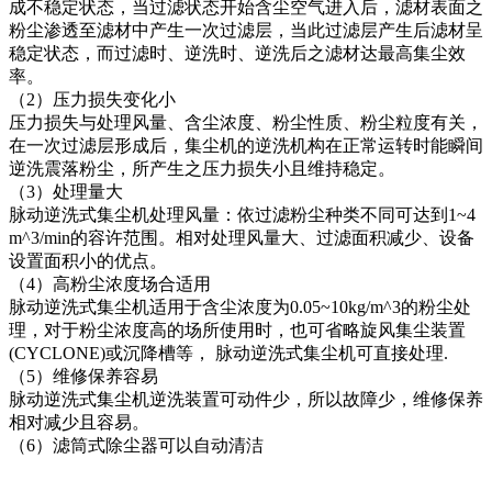
成不稳定状态，当过滤状态开始含尘空气进入后，滤材表面之
粉尘渗透至滤材中产生一次过滤层，当此过滤层产生后滤材呈
稳定状态，而过滤时、逆洗时、逆洗后之滤材达最高集尘效
率。
（2）压力损失变化小
压力损失与处理风量、含尘浓度、粉尘性质、粉尘粒度有关，
在一次过滤层形成后，集尘机的逆洗机构在正常运转时能瞬间
逆洗震落粉尘，所产生之压力损失小且维持稳定。
（3）处理量大
脉动逆洗式集尘机处理风量：依过滤粉尘种类不同可达到1~4
m^3/min的容许范围。相对处理风量大、过滤面积减少、设备
设置面积小的优点。
（4）高粉尘浓度场合适用
脉动逆洗式集尘机适用于含尘浓度为0.05~10kg/m^3的粉尘处
理，对于粉尘浓度高的场所使用时，也可省略旋风集尘装置
(CYCLONE)或沉降槽等， 脉动逆洗式集尘机可直接处理.
（5）维修保养容易
脉动逆洗式集尘机逆洗装置可动件少，所以故障少，维修保养
相对减少且容易。
（6）滤筒式除尘器可以自动清洁