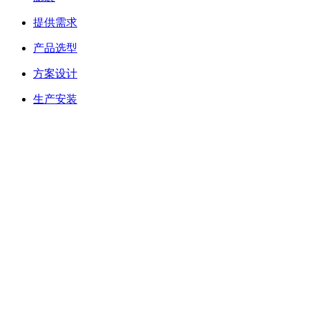
滤袋
提供需求
产品选型
方案设计
生产安装
售后服务
搜索
联系我们
电话：17637315927
邮箱:lefilters@126.com
公司地址
办公地址：新乡市牧野区宏力大道9号利菲尔特大