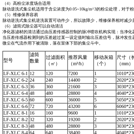
（4）高粉尘浓度场合适用
脉动逆洗式集尘机适用于含尘浓度为0.05~10kg/m^3的粉尘处理，对
（5）维修保养容易
脉动逆洗式集尘机逆洗装置可动件少，所以故障少，维修保养相对减少
（6）滤筒式除尘器可以自动清洁
净化器滤材的清洁通过由压差传感器控制的脉冲喷吹机构实现：当净化
当压差传感器检测到的压差超过某一设定值时输出压差信号，脉冲发生
微尘在气流作用下被清除，落在室体下部的集尘斗中。
滤筒
过滤面积
推荐风量
移动灰箱
尺寸（长
型号
数量
（㎡）
（m³/h）
（个）
（mm）
LF-XLC 6-1
12
120
7200
1
1010*23
LF-XLC 6-2
24
240
14400
2
2020*23
LF-XLC 6-3
36
360
21600
3
3030*23
LF-XLC 6-4
48
480
28800
4
4040*23
LF-XLC 6-5
60
600
36000
5
5050*23
LF-XLC 6-6
72
720
43200
6
6060*23
LF-XLC 8-1
16
160
9600
1
1010*23
LF-XLC 8-2
32
320
19200
2
2020*23
LF-XLC 8-3
48
480
28800
3
3030*23
LF-XLC 8-4
64
640
38400
4
4040*23