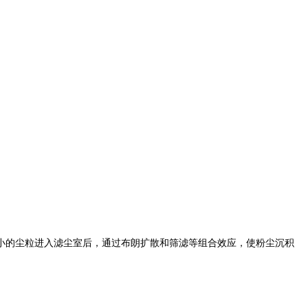
小的尘粒进入滤尘室后，通过布朗扩散和筛滤等组合效应，使粉尘沉积