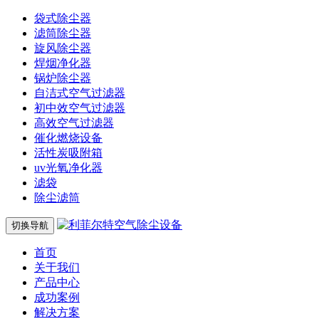
袋式除尘器
滤筒除尘器
旋风除尘器
焊烟净化器
锅炉除尘器
自洁式空气过滤器
初中效空气过滤器
高效空气过滤器
催化燃烧设备
活性炭吸附箱
uv光氧净化器
滤袋
除尘滤筒
切换导航
首页
关于我们
产品中心
成功案例
解决方案