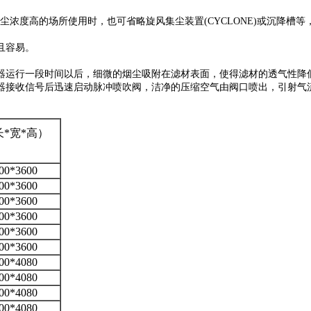
于粉尘浓度高的场所使用时，也可省略旋风集尘装置(CYCLONE)或沉降槽
且容易。
器运行一段时间以后，细微的烟尘吸附在滤材表面，使得滤材的透气性降
器接收信号后迅速启动脉冲喷吹阀，洁净的压缩空气由阀口喷出，引射气
*宽*高）
00*3600
00*3600
00*3600
00*3600
00*3600
00*3600
00*4080
00*4080
00*4080
00*4080