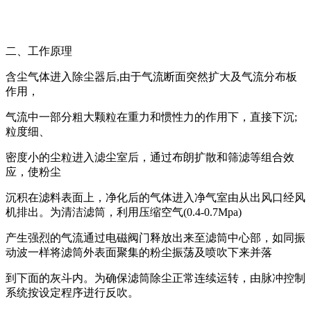
二、工作原理
含尘气体进入除尘器后,由于气流断面突然扩大及气流分布板
作用，
气流中一部分粗大颗粒在重力和惯性力的作用下，直接下沉;
粒度细、
密度小的尘粒进入滤尘室后，通过布朗扩散和筛滤等组合效
应，使粉尘
沉积在滤料表面上，净化后的气体进入净气室由从出风口经风
机排出。为清洁滤筒，利用压缩空气(0.4-0.7Mpa)
产生强烈的气流通过电磁阀门释放出来至滤筒中心部，如同振
动波一样将滤筒外表面聚集的粉尘振荡及喷吹下来并落
到下面的灰斗内。为确保滤筒除尘正常连续运转，由脉冲控制
系统按设定程序进行反吹。