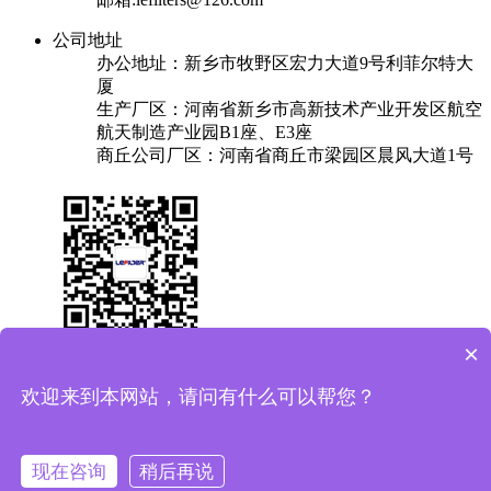
公司地址
办公地址：新乡市牧野区宏力大道9号利菲尔特大
厦
生产厂区：河南省新乡市高新技术产业开发区航空
航天制造产业园B1座、E3座
商丘公司厂区：河南省商丘市梁园区晨风大道1号
×
关于我们
产品中心
成功案例
解决方案
新闻中心
联系我们
欢迎来到本网站，请问有什么可以帮您？
友情链接：
换热器
焊锡机
plc实验台
保安过滤器
Copyright © 2025 利菲尔特（商标：菲瑞达） 版权所有
备案
现在咨询
稍后再说
号：豫ICP备11005909号-11
豫公网安备41071102000687号