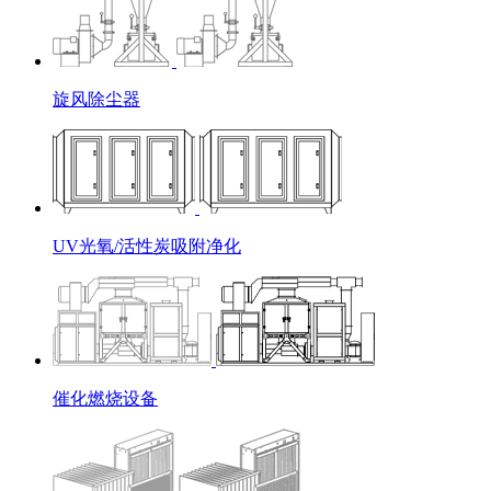
旋风除尘器
UV光氧/活性炭吸附净化
催化燃烧设备