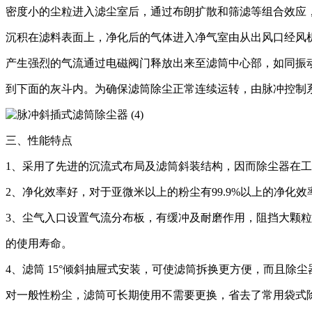
密度小的尘粒进入滤尘室后，通过布朗扩散和筛滤等组合效应
沉积在滤料表面上，净化后的气体进入净气室由从出风口经风机排出。
产生强烈的气流通过电磁阀门释放出来至滤筒中心部，如同振
到下面的灰斗内。为确保滤筒除尘正常连续运转，由脉冲控制
三、性能特点
1、采用了先进的沉流式布局及滤筒斜装结构，因而除尘器在
2、净化效率好，对于亚微米以上的粉尘有99.9%以上的净化
3、尘气入口设置气流分布板，有缓冲及耐磨作用，阻挡大颗
的使用寿命。
4、滤筒 15°倾斜抽屉式安装，可使滤筒拆换更方便，而且除
对一般性粉尘，滤筒可长期使用不需要更换，省去了常用袋式