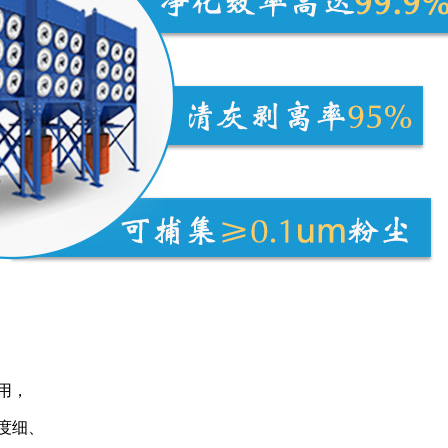
用，
度细、