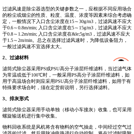
过滤风速是除尘器选型的关键参数之一，应根据不同应用场合
的粉尘或烟尘的性质、粒度、温度、浓度等因素来综合考虑确
定，一般情况下入口含尘浓度在15～30g/m3，过滤风速不应大
于0.6～0.8m/min; 入口含尘浓度在5～15g/m3，过滤风速不应大
于0.8～1.2m/min; 入口含尘浓度在&le;5g/m3，过滤风速不应大
于1.5～2m/min。总之在选择过滤风速时，为降低设备阻力，
一般过滤风速不宜选择太大。
2、过滤材料
滤筒式除尘器采用PS或PSU高分子涂层纤维滤料，当过滤气体
为常温或低于100℃时，一般采用PS高分子涂层纤维滤料，如
用于高温场合时则应采用PSU高分子涂层纤维滤料，如用于有
特殊要求场合时，须在定货前说明，另行选择滤料。
3、排灰形式
滤筒式除尘器采用手动单独（移动小车接灰）收集，也可采用
螺旋输送机进行集中收集。
物料回收系统是风机将含有物料的空气抽走，中间经过空气过
滤器的过滤，然后用脉冲电路进行自动控制，将在过滤时吸附