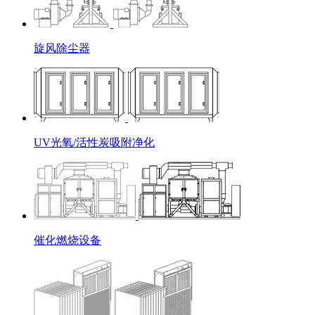
旋风除尘器
UV光氧/活性炭吸附净化
催化燃烧设备