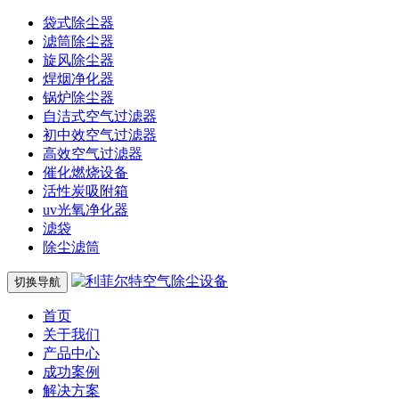
袋式除尘器
滤筒除尘器
旋风除尘器
焊烟净化器
锅炉除尘器
自洁式空气过滤器
初中效空气过滤器
高效空气过滤器
催化燃烧设备
活性炭吸附箱
uv光氧净化器
滤袋
除尘滤筒
切换导航
首页
关于我们
产品中心
成功案例
解决方案