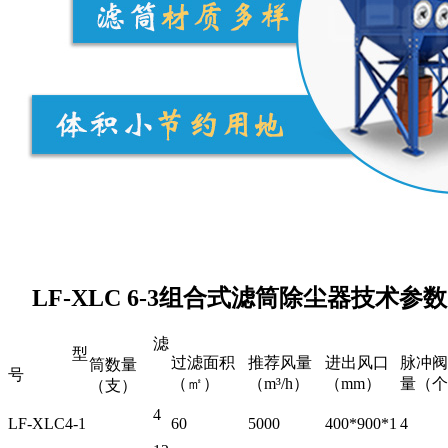
LF-XLC 6-3组合式滤筒除尘器技术参
滤
型
过滤面积
推荐风量
进出风口
脉冲阀
筒数量
号
（㎡）
（m³/h）
（mm）
量（个
（支）
4
LF-XLC4-1
60
5000
400*900*1
4