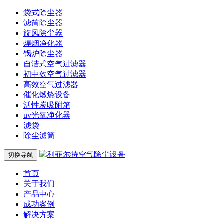
袋式除尘器
滤筒除尘器
旋风除尘器
焊烟净化器
锅炉除尘器
自洁式空气过滤器
初中效空气过滤器
高效空气过滤器
催化燃烧设备
活性炭吸附箱
uv光氧净化器
滤袋
除尘滤筒
切换导航
首页
关于我们
产品中心
成功案例
解决方案