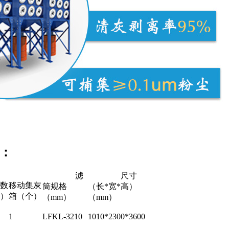
数：
滤
尺寸
数
移动集灰
筒规格
（长*宽*高）
）
箱（个）
（mm）
（mm）
1
LFKL-3210
1010*2300*3600