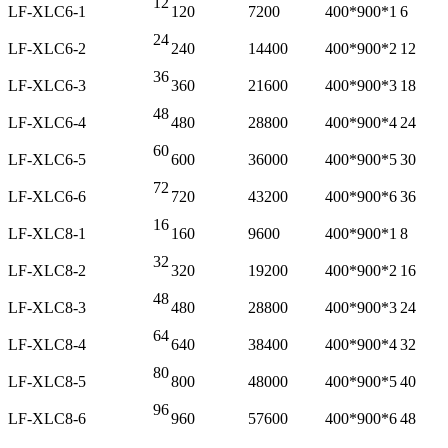
12
LF-XLC6-1
120
7200
400*900*1
6
24
LF-XLC6-2
240
14400
400*900*2
12
36
LF-XLC6-3
360
21600
400*900*3
18
48
LF-XLC6-4
480
28800
400*900*4
24
60
LF-XLC6-5
600
36000
400*900*5
30
72
LF-XLC6-6
720
43200
400*900*6
36
16
LF-XLC8-1
160
9600
400*900*1
8
32
LF-XLC8-2
320
19200
400*900*2
16
48
LF-XLC8-3
480
28800
400*900*3
24
64
LF-XLC8-4
640
38400
400*900*4
32
80
LF-XLC8-5
800
48000
400*900*5
40
96
LF-XLC8-6
960
57600
400*900*6
48