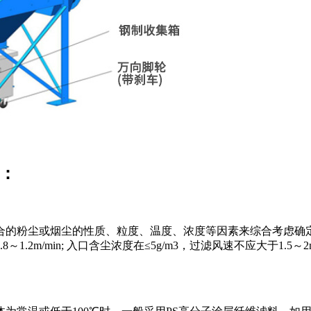
型：
粉尘或烟尘的性质、粒度、温度、浓度等因素来综合考虑确定，一
大于0.8～1.2m/min; 入口含尘浓度在≤5g/m3，过滤风速不应大