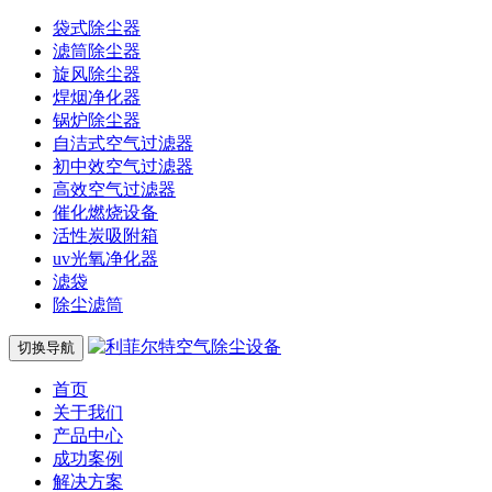
袋式除尘器
滤筒除尘器
旋风除尘器
焊烟净化器
锅炉除尘器
自洁式空气过滤器
初中效空气过滤器
高效空气过滤器
催化燃烧设备
活性炭吸附箱
uv光氧净化器
滤袋
除尘滤筒
切换导航
首页
关于我们
产品中心
成功案例
解决方案