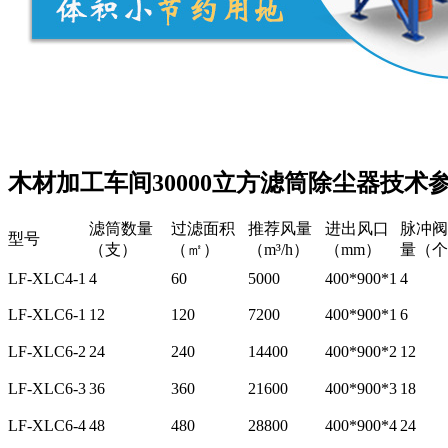
木材加工车间30000立方滤筒除尘器技术
滤筒数量
过滤面积
推荐风量
进出风口
脉冲阀
型号
（支）
（㎡）
（m³/h）
（mm）
量（个
LF-XLC4-1
4
60
5000
400*900*1
4
LF-XLC6-1
12
120
7200
400*900*1
6
LF-XLC6-2
24
240
14400
400*900*2
12
LF-XLC6-3
36
360
21600
400*900*3
18
LF-XLC6-4
48
480
28800
400*900*4
24