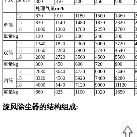
300
350
400
450
500
处理气量
m³/h
12
670
910
1180
1500
1860
15
830
1140
1480
1870
2320
单筒
18
1000
1360
1780
2250
2780
重量kg
120
150
200
240
300
12
1340
1820
2360
3000
3720
15
1660
2280
2960
3740
4640
双筒
18
2000
2720
3560
4500
5560
重量kg
360
450
600
720
900
12
2680
3640
4720
6000
7440
15
3320
4560
5920
7480
9280
四筒
18
4000
5440
7120
9000
11120
重量kg
660
825
1100
1320
1650
旋风除尘器的结构组成: