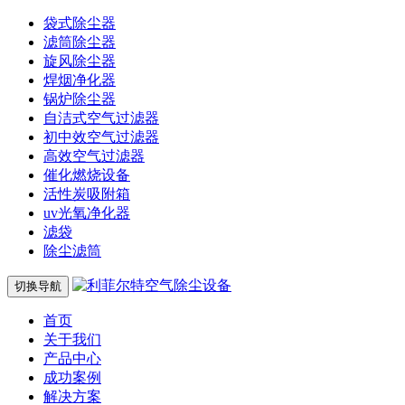
袋式除尘器
滤筒除尘器
旋风除尘器
焊烟净化器
锅炉除尘器
自洁式空气过滤器
初中效空气过滤器
高效空气过滤器
催化燃烧设备
活性炭吸附箱
uv光氧净化器
滤袋
除尘滤筒
切换导航
首页
关于我们
产品中心
成功案例
解决方案