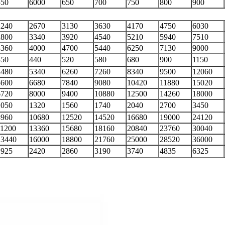
550
6000
650
700
750
800
900
2240
2670
3130
3630
4170
4750
6030
2800
3340
3920
4540
5210
5940
7510
3360
4000
4700
5440
6250
7130
9000
350
440
520
580
680
900
1150
4480
5340
6260
7260
8340
9500
12060
5600
6680
7840
9080
10420
11880
15020
6720
8000
9400
10880
12500
14260
18000
1050
1320
1560
1740
2040
2700
3450
8960
10680
12520
14520
16680
19000
24120
11200
13360
15680
18160
20840
23760
30040
13440
16000
18800
21760
25000
28520
36000
1925
2420
2860
3190
3740
4835
6325