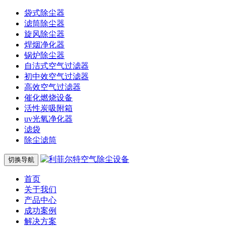
袋式除尘器
滤筒除尘器
旋风除尘器
焊烟净化器
锅炉除尘器
自洁式空气过滤器
初中效空气过滤器
高效空气过滤器
催化燃烧设备
活性炭吸附箱
uv光氧净化器
滤袋
除尘滤筒
切换导航
首页
关于我们
产品中心
成功案例
解决方案