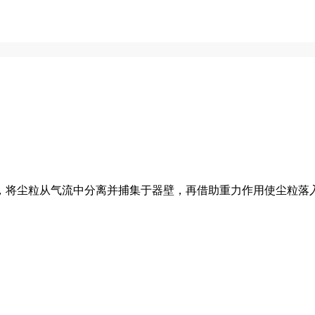
，将尘粒从气流中分离并捕集于器壁，再借助重力作用使尘粒落入灰