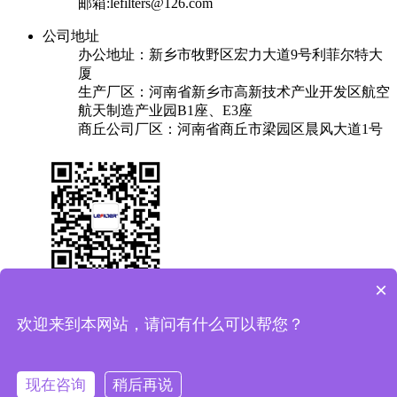
邮箱:lefilters@126.com
公司地址
办公地址：新乡市牧野区宏力大道9号利菲尔特大
厦
生产厂区：河南省新乡市高新技术产业开发区航空
航天制造产业园B1座、E3座
商丘公司厂区：河南省商丘市梁园区晨风大道1号
×
关于我们
产品中心
成功案例
解决方案
新闻中心
联系我们
欢迎来到本网站，请问有什么可以帮您？
友情链接：
换热器
焊锡机
plc实验台
保安过滤器
Copyright © 2025 利菲尔特（商标：菲瑞达） 版权所有
备案
现在咨询
稍后再说
号：豫ICP备11005909号-11
豫公网安备41071102000687号