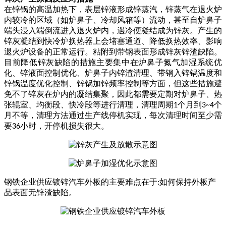
在锌锅的高温加热下，表层锌液形成锌蒸汽，锌蒸气在退火炉
内较冷的区域（如炉鼻子、冷却风箱等）流动，甚至自炉鼻子
端头浸入端倒流进入退火炉内，遇冷便凝结成为锌灰。产生的
锌灰凝结到快冷炉换热器上会堵塞通道、降低换热效率、影响
退火炉设备的正常运行。粘附到带钢表面形成锌灰锌渣缺陷。
目前降低锌灰缺陷的措施主要集中在炉鼻子氮气加湿系统优
化、锌液面控制优化、炉鼻子内锌渣清理、带钢入锌锅温度和
锌锅温度优化控制、锌锅加锌频率控制等方面，但这些措施避
免不了锌灰在炉内的凝结集聚，因此都需要定期对炉鼻子、热
张辊室、均衡段、快冷段等进行清理，清理周期
个月到
个
1
3~4
月不等，清理方法通过生产线停机实现，每次清理时间至少需
要
小时，开停机损失很大。
36
钢铁企业供应镀锌汽车外板的主要难点在于
如何保持外板产
:
品表面无锌渣缺陷。