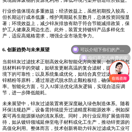
实现固体废物的资源化利用，降低环境污染并创造经济效益。
行业价值体现在多重效益：经济效益上，虽然初期投入较高，
但长期运行成本低廉，维护周期延长至数月，总体投资回报显
著；环境效益上，减少锌灰排放有助于符合节能减排政策，保
护工人健康及周边生态。此外，装置支持镀锌产品多样化生
产，适应高规格需求，增强企业市场竞争力。
可以介绍下你们的产品么
6. 创新趋势与未来展望
你们是怎么收费的呢
当前锌灰过滤技术正朝高效化和智能化方向发展。创新趋势包
括材料科学的突破，如研发更耐高温的复合滤材，提升极端环
境下的可靠性；以及系统集成优化，如结合真空过滤技术处理
锌精粉等原料，通过渐进式脱水防止颗粒板结，确保过滤效
率。智能化方面，引入AI算法优化清灰逻辑，实现自适应调
节，进一步降低能耗。
未来展望中，锌灰过滤装置将更深度融入绿色制造体系。随着
环保法规趋严，设备需持续提升过滤精度和能源效率，例如探
索可再生能源驱动的清灰系统。同时，跨行业应用扩展值得期
待，如从镀锌领域延伸至电子材料或化工生产，推动锌资源的
高值化利用。整体而言，技术创新将助力锌灰过滤成为工业可