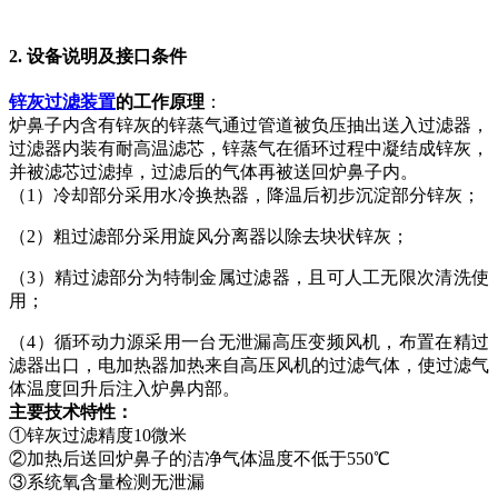
2. 设备说明及接口条件
锌灰过滤装置
的工作原理
：
炉鼻子内含有锌灰的锌蒸气通过管道被负压抽出送入过滤器，
过滤器内装有耐高温滤芯，锌蒸气在循环过程中凝结成锌灰，
并被滤芯过滤掉，过滤后的气体再被送回炉鼻子内。
（1）冷却部分采用水冷换热器，降温后初步沉淀部分锌灰；
（2）粗过滤部分采用旋风分离器以除去块状锌灰；
（3）精过滤部分为特制金属过滤器，且可人工无限次清洗使
用；
（4）循环动力源采用一台无泄漏高压变频风机，布置在精过
滤器出口，电加热器加热来自高压风机的过滤气体，使过滤气
体温度回升后注入炉鼻内部。
主要技术特性：
①锌灰过滤精度10微米
②加热后送回炉鼻子的洁净气体温度不低于550℃
③系统氧含量检测无泄漏