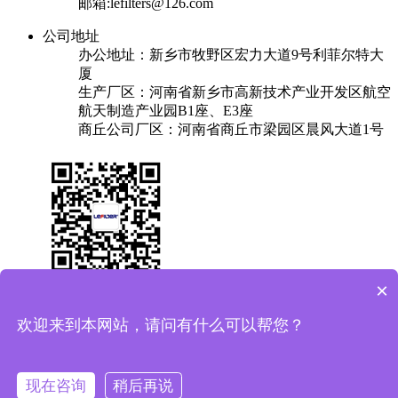
邮箱:lefilters@126.com
公司地址
办公地址：新乡市牧野区宏力大道9号利菲尔特大
厦
生产厂区：河南省新乡市高新技术产业开发区航空
航天制造产业园B1座、E3座
商丘公司厂区：河南省商丘市梁园区晨风大道1号
×
关于我们
产品中心
成功案例
解决方案
新闻中心
联系我们
欢迎来到本网站，请问有什么可以帮您？
友情链接：
换热器
焊锡机
plc实验台
保安过滤器
Copyright © 2025 利菲尔特（商标：菲瑞达） 版权所有
备案
现在咨询
稍后再说
号：豫ICP备11005909号-11
豫公网安备41071102000687号