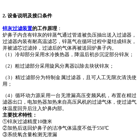
2. 设备说明及接口条件
锌灰过滤装置
的工作原理
：
炉鼻子内含有锌灰的锌蒸气通过管道被负压抽出送入过滤器，
过滤器内装有耐高温滤芯，锌蒸气在循环过程中凝结成锌灰，
并被滤芯过滤掉，过滤后的气体再被送回炉鼻子内。
（1）冷却部分采用水冷换热器，降温后初步沉淀部分锌灰；
（2）粗过滤部分采用旋风分离器以除去块状锌灰；
（3）精过滤部分为特制金属过滤器，且可人工无限次清洗使
用；
（4）循环动力源采用一台无泄漏高压变频风机，布置在精过
滤器出口，电加热器加热来自高压风机的过滤气体，使过滤气
体温度回升后注入炉鼻内部。
主要技术特性：
①锌灰过滤精度10微米
②加热后送回炉鼻子的洁净气体温度不低于550℃
③系统氧含量检测无泄漏