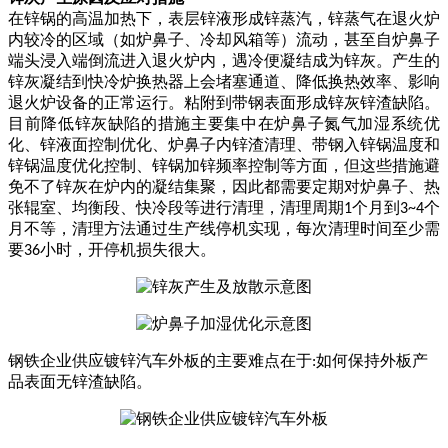
在锌锅的高温加热下，表层锌液形成锌蒸汽，锌蒸气在退火炉
内较冷的区域（如炉鼻子、冷却风箱等）流动，甚至自炉鼻子
端头浸入端倒流进入退火炉内，遇冷便凝结成为锌灰。产生的
锌灰凝结到快冷炉换热器上会堵塞通道、降低换热效率、影响
退火炉设备的正常运行。粘附到带钢表面形成锌灰锌渣缺陷。
目前降低锌灰缺陷的措施主要集中在炉鼻子氮气加湿系统优
化、锌液面控制优化、炉鼻子内锌渣清理、带钢入锌锅温度和
锌锅温度优化控制、锌锅加锌频率控制等方面，但这些措施避
免不了锌灰在炉内的凝结集聚，因此都需要定期对炉鼻子、热
张辊室、均衡段、快冷段等进行清理，清理周期
个月到
个
1
3~4
月不等，清理方法通过生产线停机实现，每次清理时间至少需
要
小时，开停机损失很大。
36
钢铁企业供应镀锌汽车外板的主要难点在于
如何保持外板产
:
品表面无锌渣缺陷。