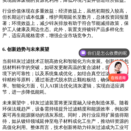
实现固体废物的资源化利用，降低环境污染并创造经济效益。
行业价值体现在多重效益：经济效益上，虽然初期投入较高，
但长期运行成本低廉，维护周期延长至数月，总体投资回报显
著；环境效益上，减少锌灰排放有助于符合节能减排政策，保
护工人健康及周边生态。此外，装置支持镀锌产品多样化生
产，适应高规格需求，增强企业市场竞争力。
6. 创新趋势与未来展望
你们是怎么收费的呢
当前锌灰过滤技术正朝高效化和智能化方向发展。创新趋势包
括材料科学的突破，如研发更耐高温的复合滤材，提升极端环
境下的可靠性；以及系统集成优化，如结合真空过滤技术处理
锌精粉等原料，通过渐进式脱水防止颗粒板结，确保过滤效
率。智能化方面，引入AI算法优化清灰逻辑，实现自适应调
节，进一步降低能耗。
未来展望中，锌灰过滤装置将更深度融入绿色制造体系。随着
环保法规趋严，设备需持续提升过滤精度和能源效率，例如探
索可再生能源驱动的清灰系统。同时，跨行业应用扩展值得期
待，如从镀锌领域延伸至电子材料或化工生产，推动锌资源的
高值化利用。整体而言，技术创新将助力锌灰过滤成为工业可