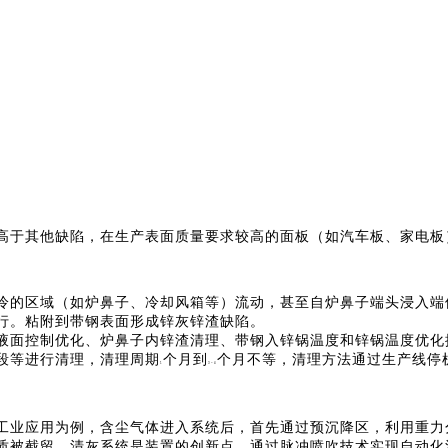
高于其他缺陷，在生产表面质量要求较高的面板（如汽车板、家电板
。
冷的区域（如炉鼻子、冷却风箱等）流动，甚至自炉鼻子端头浸入端
行。粘附到带钢表面形成锌灰锌渣缺陷。
液面控制优化、炉鼻子内锌渣清理、带钢入锌锅温度和锌锅温度优化
段等进行清理，清理周期
个月到
个月不等，清理方法通过生产线停
1
3~4
工业应用为例，含尘气体进入系统后，首先通过预沉降区，利用重力
质被截留。清灰系统是装置的创新点，通过脉冲喷吹技术实现自动化