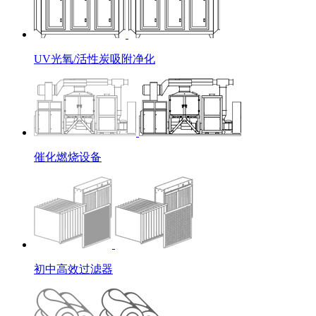
UV光氧/活性炭吸附净化
催化燃烧设备
初中高效过滤器