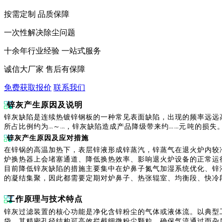
按需定制 品质保障
一次性解决除尘问题
十余年行业经验 一站式服务
诚信大厂家 售后有保障
免费获取报价
联系我们
锌灰产生原因及说明
锌灰缺陷是连续热镀锌钢板的一种常见表面缺陷，出现的频率远远
所占比例约为
～
，锌灰缺陷造成产品降级带来约
元
吨的损失
20%
50%
200-300
/
锌灰产生原因及应对措施
在锌锅的高温加热下，表层锌液形成锌蒸汽，锌蒸气在退火炉内较
炉换热器上会堵塞通道、降低换热效率、影响退火炉设备的正常运
目前降低锌灰缺陷的措施主要集中在炉鼻子氮气加湿系统优化、锌
的凝结集聚，因此都需要定期对炉鼻子、热张辊室、均衡段、快冷
工作原理与技术特点
锌灰过滤装置的核心功能是净化含锌粉尘的气体或液体流。以典型
袋，其精密孔径结构可高效拦截细微粉尘颗粒，确保气流通过而杂