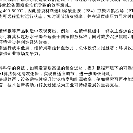
了传统设备因粉尘堆积导致的效率衰减。
00-500℃，因此滤袋材料选用聚酰亚胺（P84）或聚四氟乙烯（
系统可远程监控运行状态，实时调节清灰频率，并在温度或压力异常时
镀锌板等产品制造中表现突出。例如，在镀锌机组中，锌灰主要源自
明可将其从超标水平降至远低于国家排放标准，同时减少沉没辊辊印
环境污染并创造经济效益。
期运行成本低廉，维护周期延长至数月，总体投资回报显著；环境效
增强企业市场竞争力。
料科学的突破，如研发更耐高温的复合滤材，提升极端环境下的可靠
AI算法优化清灰逻辑，实现自适应调节，进一步降低能耗。
法规趋严，设备需持续提升过滤精度和能源效率，例如探索可再生能
言，技术创新将助力锌灰过滤成为工业可持续发展的重要支柱。