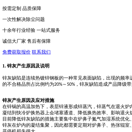
按需定制 品质保障
一次性解决除尘问题
十余年行业经验 一站式服务
诚信大厂家 售后有保障
免费获取报价
联系我们
1. 锌灰产生原因及说明
锌灰缺陷是连续热镀锌钢板的一种常见表面缺陷，出现的频率
的不合格品所占比例约为
～
，锌灰缺陷造成产品降级带
20%
50%
锌灰产生原因及应对措施
在锌锅的高温加热下，表层锌液形成锌蒸汽，锌蒸气在退火炉
凝结到快冷炉换热器上会堵塞通道、降低换热效率、影响退火
目前降低锌灰缺陷的措施主要集中在炉鼻子氮气加湿系统优化
锌灰在炉内的凝结集聚，因此都需要定期对炉鼻子、热张辊室
开停机损失很大。