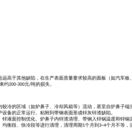
远远高于其他缺陷，在生产表面质量要求较高的面板（如汽车板
来约
元
吨的损失。
200-300
/
内较冷的区域（如炉鼻子、冷却风箱等）流动，甚至自炉鼻子端
炉设备的正常运行。粘附到带钢表面形成锌灰锌渣缺陷。
、锌液面控制优化、炉鼻子内锌渣清理、带钢入锌锅温度和锌锅
、均衡段、快冷段等进行清理，清理周期
个月到
个月不等，
1
3~4