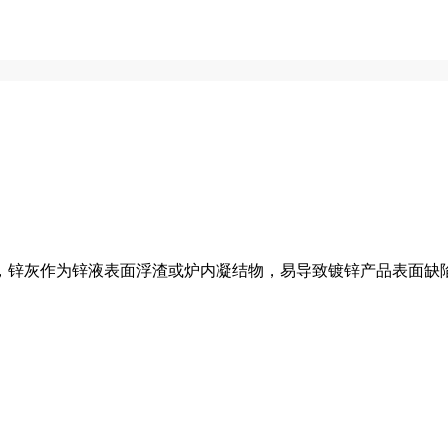
，锌灰作为锌液表面浮渣或炉内凝结物，易导致镀锌产品表面缺