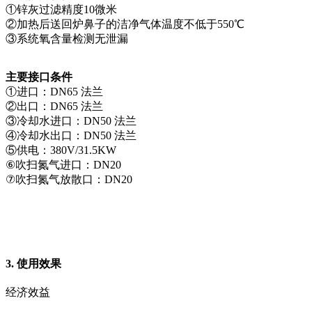
①锌灰过滤精度10微米
②加热后送回炉鼻子的洁净气体温度不低于550℃
③系统氧含量检测无泄漏
主要接口条件
①进口：DN65 法兰
②出口：DN65 法兰
③冷却水进口：DN50 法兰
④冷却水出口：DN50 法兰
⑤供电：380V/31.5KW
⑥吹扫氮气进口：DN20
⑦吹扫氮气放散口：DN20
3. 使用效果
经济效益