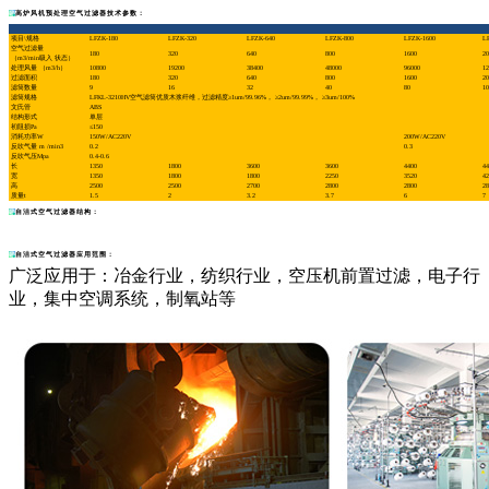
高炉风机预处理空气过滤器技术参数：
项目\规格
LFZK-180
LFZK-320
LFZK-640
LFZK-800
LFZK-1600
L
空气过滤量
180
320
640
800
1600
20
（m3/min吸入 状态）
处理风量 （m3/h）
10800
19200
38400
48000
96000
12
过滤面积
180
320
640
800
1600
20
滤筒数量
9
16
32
40
80
10
滤筒规格
LFKL-3210HV空气滤筒优质木浆纤维，过滤精度≥1um/99.96%， ≥2um/99.99%， ≥3um/100%
文氏管
ABS
结构形式
单层
初阻损Pa
≤150
消耗功率W
150W/AC220V
200W/AC220V
反吹气量 m /min3
0.2
0.3
反吹气压Mpa
0.4-0.6
长
1350
1800
3600
3600
4400
44
宽
1350
1800
1800
2250
3520
42
高
2500
2500
2700
2800
2800
28
质量t
1.5
2
3.2
3.7
6
7
自洁式空气过滤器结构：
自洁式空气过滤器应用范围：
广泛应用于：冶金行业，纺织行业，空压机前置过滤，电子行
业，集中空调系统，制氧站等