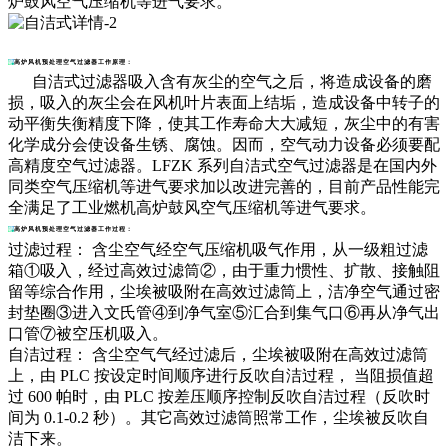
炉鼓风空气压缩机等进气要求。
高炉风机预处理空气过滤器工作原理：
自洁式过滤器吸入含有灰尘的空气之后，将造成设备的磨
损，吸入的灰尘会在风机叶片表面上结垢，造成设备中转子的
动平衡失衡精度下降，使其工作寿命大大减短，灰尘中的有害
化学成分会使设备生锈、腐蚀。因而，空气动力设备必须要配
高精度空气过滤器。LFZK 系列自洁式空气过滤器是在国内外
同类空气压缩机等进气要求加以改进完善的，目前产品性能完
全满足了工业燃机高炉鼓风空气压缩机等进气要求。
高炉风机预处理空气过滤器工作过程：
过滤过程： 含尘空气经空气压缩机吸气作用，从一级粗过滤
箱①吸入，经过高效过滤筒②，由于重力惯性、扩散、接触阻
留等综合作用，尘埃被吸附在高效过滤筒上，洁净空气通过密
封垫圈③进入文氏管④到净气室⑤汇合到集气口⑥再从净气出
口管⑦被空压机吸入。
自洁过程： 含尘空气气经过滤后，尘埃被吸附在高效过滤筒
上，由 PLC 按设定时间顺序进行反吹自洁过程， 当阻损值超
过 600 帕时，由 PLC 按差压顺序控制反吹自洁过程（反吹时
间为 0.1-0.2 秒）。其它高效过滤筒照常工作，尘埃被反吹自
洁下来。