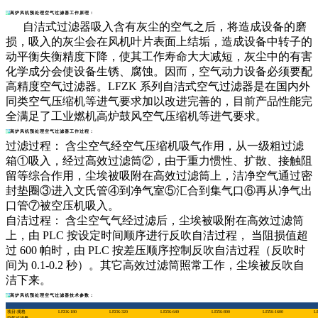
高炉风机预处理空气过滤器工作原理：
自洁式过滤器吸入含有灰尘的空气之后，将造成设备的磨
损，吸入的灰尘会在风机叶片表面上结垢，造成设备中转子的
动平衡失衡精度下降，使其工作寿命大大减短，灰尘中的有害
化学成分会使设备生锈、腐蚀。因而，空气动力设备必须要配
高精度空气过滤器。LFZK 系列自洁式空气过滤器是在国内外
同类空气压缩机等进气要求加以改进完善的，目前产品性能完
全满足了工业燃机高炉鼓风空气压缩机等进气要求。
高炉风机预处理空气过滤器工作过程：
过滤过程： 含尘空气经空气压缩机吸气作用，从一级粗过滤
箱①吸入，经过高效过滤筒②，由于重力惯性、扩散、接触阻
留等综合作用，尘埃被吸附在高效过滤筒上，洁净空气通过密
封垫圈③进入文氏管④到净气室⑤汇合到集气口⑥再从净气出
口管⑦被空压机吸入。
自洁过程： 含尘空气气经过滤后，尘埃被吸附在高效过滤筒
上，由 PLC 按设定时间顺序进行反吹自洁过程， 当阻损值超
过 600 帕时，由 PLC 按差压顺序控制反吹自洁过程（反吹时
间为 0.1-0.2 秒）。其它高效过滤筒照常工作，尘埃被反吹自
洁下来。
高炉风机预处理空气过滤器技术参数：
项目\规格
LFZK-180
LFZK-320
LFZK-640
LFZK-800
LFZK-1600
L