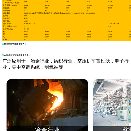
空气过滤量
180
320
640
800
1600
20
（m3/min吸入 状态）
处理风量 （m3/h）
10800
19200
38400
48000
96000
12
过滤面积
180
320
640
800
1600
20
滤筒数量
9
16
32
40
80
10
滤筒规格
LFKL-3210HV空气滤筒优质木浆纤维，过滤精度≥1um/99.96%， ≥2um/99.99%， ≥3um/100%
文氏管
ABS
结构形式
单层
初阻损Pa
≤150
消耗功率W
150W/AC220V
200W/AC220V
反吹气量 m /min3
0.2
0.3
反吹气压Mpa
0.4-0.6
长
1350
1800
3600
3600
4400
44
宽
1350
1800
1800
2250
3520
42
高
2500
2500
2700
2800
2800
28
质量t
1.5
2
3.2
3.7
6
7
自洁式空气过滤器结构：
自洁式空气过滤器应用范围：
广泛应用于：冶金行业，纺织行业，空压机前置过滤，电子行
业，集中空调系统，制氧站等