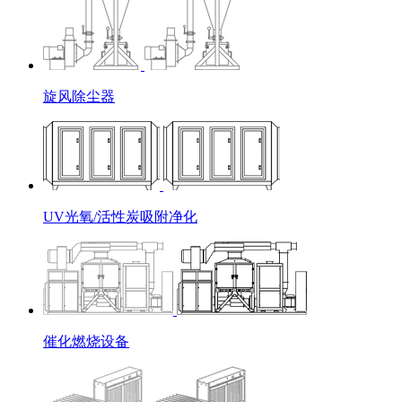
旋风除尘器
UV光氧/活性炭吸附净化
催化燃烧设备