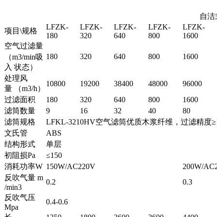
自洁
LFZK-
LFZK-
LFZK-
LFZK-
LFZK-
项目\规格
180
320
640
800
1600
空气过滤量
180
320
640
800
1600
（m3/min吸
入 状态）
处理风
10800
19200
38400
48000
96000
量 （m3/h）
过滤面积
180
320
640
800
1600
滤筒数量
9
16
32
40
80
滤筒规格
LFKL-3210HV空气滤筒优质木浆纤维，过滤精度≥1um/99
文氏管
ABS
结构形式
单层
初阻损Pa
≤150
消耗功率W
150W/AC220V
200W/AC
反吹气量 m
0.2
0.3
/min3
反吹气压
0.4-0.6
Mpa