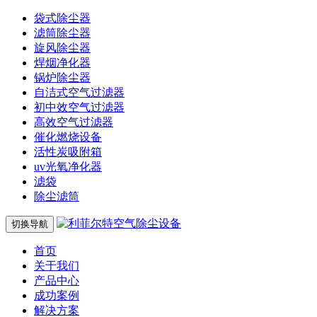
袋式除尘器
滤筒除尘器
旋风除尘器
焊烟净化器
锅炉除尘器
自洁式空气过滤器
初中效空气过滤器
高效空气过滤器
催化燃烧设备
活性炭吸附箱
uv光氧净化器
滤袋
除尘滤筒
切换导航
首页
关于我们
产品中心
成功案例
解决方案