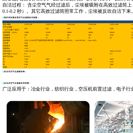
自洁过程： 含尘空气气经过滤后，尘埃被吸附在高效过滤筒上，由
0.1-0.2 秒）。其它高效过滤筒照常工作，尘埃被反吹自洁下来
高炉风机预处理空气过滤器技术参数：
项目\规格
LFZK-180
LFZK-320
LFZK-640
LFZK-800
LFZK-1600
L
空气过滤量
180
320
640
800
1600
20
（m3/min吸入 状态）
处理风量 （m3/h）
10800
19200
38400
48000
96000
12
过滤面积
180
320
640
800
1600
20
滤筒数量
9
16
32
40
80
10
滤筒规格
LFKL-3210HV空气滤筒优质木浆纤维，过滤精度≥1um/99.96%， ≥2um/99.99%， ≥3um/100%
文氏管
ABS
结构形式
单层
初阻损Pa
≤150
消耗功率W
150W/AC220V
200W/AC220V
反吹气量 m /min3
0.2
0.3
反吹气压Mpa
0.4-0.6
长
1350
1800
3600
3600
4400
44
宽
1350
1800
1800
2250
3520
42
高
2500
2500
2700
2800
2800
28
质量t
1.5
2
3.2
3.7
6
7
自洁式空气过滤器结构：
自洁式空气过滤器应用范围：
广泛应用于：冶金行业，纺织行业，空压机前置过滤，电子行