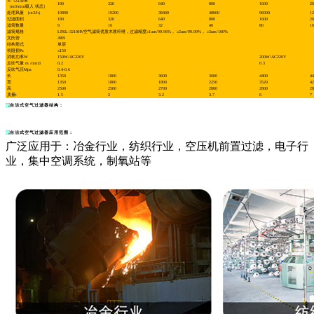
空气过滤量
180
320
640
800
1600
20
（m3/min吸入 状态）
处理风量 （m3/h）
10800
19200
38400
48000
96000
12
过滤面积
180
320
640
800
1600
20
滤筒数量
9
16
32
40
80
10
滤筒规格
LFKL-3210HV空气滤筒优质木浆纤维，过滤精度≥1um/99.96%， ≥2um/99.99%， ≥3um/100%
文氏管
ABS
结构形式
单层
初阻损Pa
≤150
消耗功率W
150W/AC220V
200W/AC220V
反吹气量 m /min3
0.2
0.3
反吹气压Mpa
0.4-0.6
长
1350
1800
3600
3600
4400
44
宽
1350
1800
1800
2250
3520
42
高
2500
2500
2700
2800
2800
28
质量t
1.5
2
3.2
3.7
6
7
自洁式空气过滤器结构：
自洁式空气过滤器应用范围：
广泛应用于：冶金行业，纺织行业，空压机前置过滤，电子行
业，集中空调系统，制氧站等