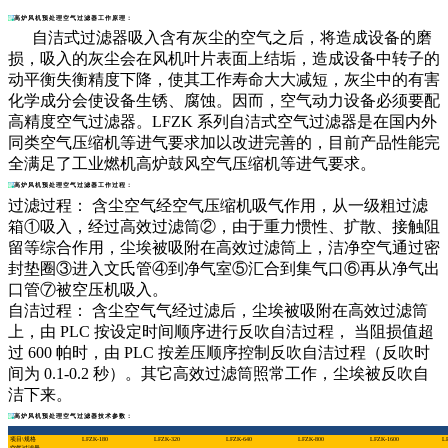
高炉风机预处理空气过滤器工作原理：
自洁式过滤器吸入含有灰尘的空气之后，将造成设备的磨
损，吸入的灰尘会在风机叶片表面上结垢，造成设备中转子的
动平衡失衡精度下降，使其工作寿命大大减短，灰尘中的有害
化学成分会使设备生锈、腐蚀。因而，空气动力设备必须要配
高精度空气过滤器。LFZK 系列自洁式空气过滤器是在国内外
同类空气压缩机等进气要求加以改进完善的，目前产品性能完
全满足了工业燃机高炉鼓风空气压缩机等进气要求。
高炉风机预处理空气过滤器工作过程：
过滤过程： 含尘空气经空气压缩机吸气作用，从一级粗过滤
箱①吸入，经过高效过滤筒②，由于重力惯性、扩散、接触阻
留等综合作用，尘埃被吸附在高效过滤筒上，洁净空气通过密
封垫圈③进入文氏管④到净气室⑤汇合到集气口⑥再从净气出
口管⑦被空压机吸入。
自洁过程： 含尘空气气经过滤后，尘埃被吸附在高效过滤筒
上，由 PLC 按设定时间顺序进行反吹自洁过程， 当阻损值超
过 600 帕时，由 PLC 按差压顺序控制反吹自洁过程（反吹时
间为 0.1-0.2 秒）。其它高效过滤筒照常工作，尘埃被反吹自
洁下来。
高炉风机预处理空气过滤器技术参数：
项目\规格
LFZK-180
LFZK-320
LFZK-640
LFZK-800
LFZK-1600
L